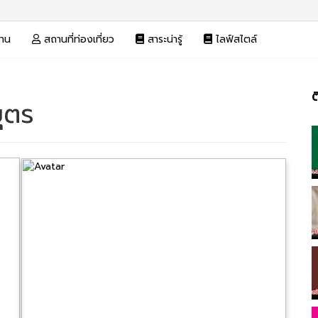
งาน
สถานที่ท่องเที่ยว
สาระน่ารู้
ไลฟ์สไตล์
ต
บุตร