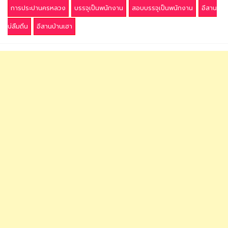
การประปานครหลวง
บรรจุเป็นพนักงาน
สอบบรรจุเป็นพนักงาน
อีสาน
บ่ลืมถิ่น
อีสานบ้านเฮา