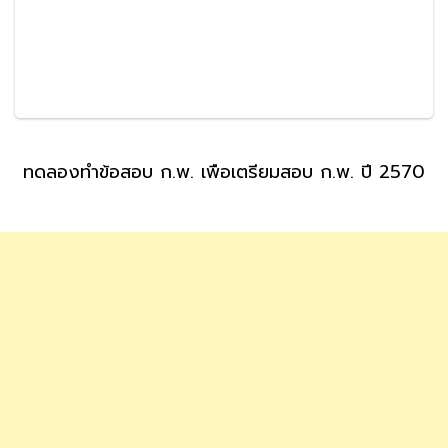
ทดลองทำข้อสอบ ก.พ. เพื่อเตรียมสอบ ก.พ. ปี 2570