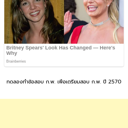
ทดลองทำข้อสอบ ก.พ. เพื่อเตรียมสอบ ก.พ. ปี 2570