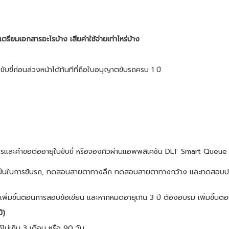
รียมเอกสารอะไรบ้าง เสียค่าใช้จ่ายเท่าไหร่บ้าง
ขับขี่ก่อนล่วงหน้าได้ทันทีที่ถือใบอนุญาตขับรถครบ 1 ปี
กสารและคำขอต่ออายุใบขับขี่ หรือจองคิวผ่านแอพพลิเคชัน DLT Smart Queue
ป็นในการขับรถ, ทดสอบสายตาทางลึก ทดสอบสายตาทางกว้าง และทดสอบปฏิกิร
ี เพิ่มขั้นตอนการสอบข้อเขียน และหากหมดอายุเกิน 3 ปี ต้องอบรม เพิ่มขั้
ี)
้ไม่เกิน 3 เดือน หรือ 90 วัน