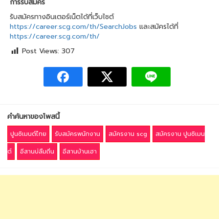
การรับสมัคร
รับสมัครทางอินเตอร์เน็ตได้ที่เว็บไซต์
https://career.scg.com/th/SearchJobs
และสมัครได้ที่
https://career.scg.com/th/
Post Views:
307
คำค้นหาของโพสนี้
ปูนซิเมนต์ไทย
รับสมัครพนักงาน
สมัครงาน scg
สมัครงาน ปูนซิเมน
ต์
อีสานบ่ลืมถิ่น
อีสานบ้านเฮา