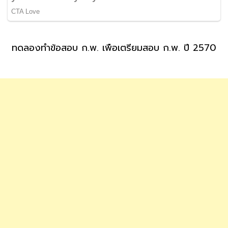
ทดลองทำข้อสอบ ก.พ. เพื่อเตรียมสอบ ก.พ. ปี 2570