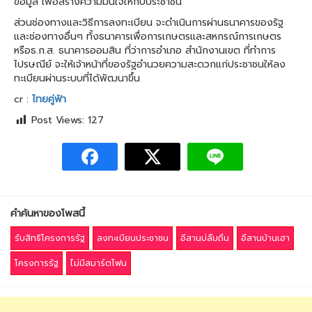
ข้อมูล เพื่อสร้างความมั่นใจให้กับประชาชน
ส่วนช่องทางและวิธีการลงทะเบียน จะดำเนินการผ่านธนาคารของรัฐ
และช่องทางอื่นๆ ทั้งธนาคารเพื่อการเกษตรและสหกรณ์การเกษตร
หรือธ.ก.ส. ธนาคารออมสิน ที่ว่าการอำเภอ สำนักงานเขต ที่ทำการ
ไปรษณีย์ จะให้เจ้าหน้าที่ของรัฐอำนวยความสะดวกแก่ประชาชนให้ลง
ทะเบียนผ่านระบบที่ได้พัฒนาขึ้น
cr :
ไทยคู่ฟ้า
Post Views:
127
คำค้นหาของโพสนี้
รับสิทธิโครงการรัฐ
ลงทะเบียนประชาชน
อีสานบ่ลืมถิ่น
อีสานบ้านเฮา
โครงการรัฐ
ไม่มีสมาร์ตโฟน