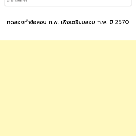
ทดลองทำข้อสอบ ก.พ. เพื่อเตรียมสอบ ก.พ. ปี 2570