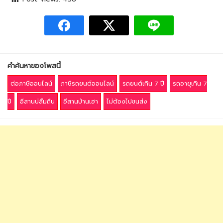
คำค้นหาของโพสนี้
ต่อภาษีออนไลน์
ภาษีรถยนต์ออนไลน์
รถยนต์เกิน 7 ปี
รถอายุเกิน 7
ปี
อีสานบ่ลืมถิ่น
อีสานบ้านเฮา
ไม่ต้องไปขนส่ง