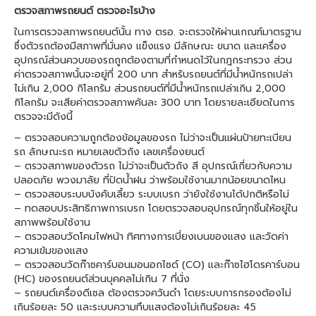
ตรวจสภาพรถยนต์ ตรวจอะไรบ้าง
ในการตรวจสภาพรถยนต์นั้น ทาง ตรอ. จะตรวจให้ผ่านเกณฑ์มาตรฐาน
ซึ่งตัวรถต้องมีสภาพที่มั่นคง แข็งแรง มีลักษณะ ขนาด และเครื่อง
อุปกรณ์ส่วนควบของรถถูกต้องตามที่กำหนดไว้ในกฎกระทรวง ส่วน
ค่าตรวจสภาพนั้นจะอยู่ที่ 200 บาท สำหรับรถยนต์ที่มีน้ำหนักรถเปล่า
ไม่เกิน 2,000 กิโลกรัม ส่วนรถยนต์ที่มีน้ำหนักรถเปล่าเกิน 2,000
กิโลกรัม จะเสียค่าตรวจสภาพคันละ 300 บาท โดยรายละเอียดในการ
ตรวจจะมีดังนี้
– ตรวจสอบความถูกต้องข้อมูลของรถ ไม่ว่าจะเป็นแผ่นป้ายทะเบียน
รถ ลักษณะรถ หมายเลขตัวถัง เลขเครื่องยนต์
– ตรวจสภาพของตัวรถ ไม่ว่าจะเป็นตัวถัง สี อุปกรณ์เกี่ยวกับความ
ปลอดภัย พวงมาลัย ที่ปัดน้ำฝน ว่าพร้อมใช้งานมากน้อยขนาดไหน
– ตรวจสอบระบบบังคับเลี้ยว ระบบเบรก ว่ายังใช้งานได้ปกติหรือไม่
– ทดสอบประสิทธิภาพการเบรก โดยตรวจสอบอุปกรณ์ทุกชิ้นให้อยู่ใน
สภาพพร้อมใช้งาน
– ตรวจสอบวัดโคมไฟหน้า ทิศทางการเบี่ยงเบนของแสง และวัดค่า
ความเข้มของแสง
– ตรวจสอบวัดก๊าซคาร์บอนมอนอกไซด์ (CO) และก๊าซไฮโดรคาร์บอน
(HC) ของรถยนต์ส่วนบุคคลไม่เกิน 7 ที่นั่ง
– รถยนต์เครื่องดีเซล ต้องตรวจควันดำ โดยระบบการกรองต้องไม่
เกินร้อยละ 50 และระบบความทึบแสงต้องไม่เกินร้อยละ 45