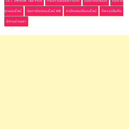
DLT Vehicle Tax Plus
กรมการขนส่งทางบก
ต่อภาษีรถยนต์
ต่อภาษี
รถออนไลน์
ต่อภาษีรถออนไลน์ 68
ภาษีรถยนต์ออนไลน์
อีสานบ่ลืมถิ่น
อีสานบ้านเฮา