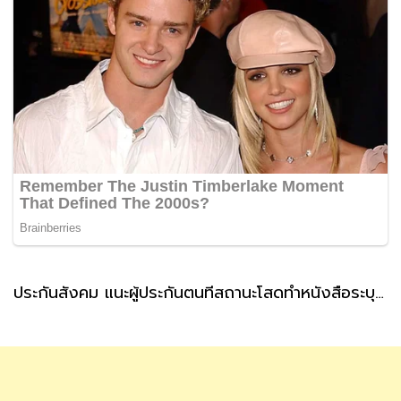
ประกันสังคม แนะผู้ประกันตนที่สถานะโสดทำหนังสือระบุผู้รับเงินสงเคราะห์ กรณีตายล่วงหน้า