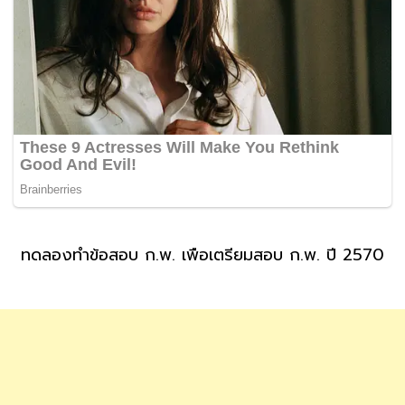
ทดลองทำข้อสอบ ก.พ. เพื่อเตรียมสอบ ก.พ. ปี 2570