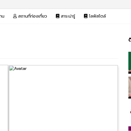
งาน
สถานที่ท่องเที่ยว
สาระน่ารู้
ไลฟ์สไตล์
ต
แน
เรื่อง
ที่
เรื่
เก่า
กว่า