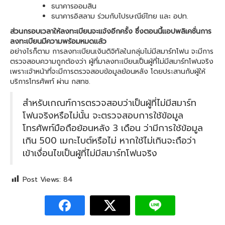
ธนาคารออมสิน
ธนาคารอิสลาม ร่วมกับไปรษณีย์ไทย และ อปท.
ส่วนกรอบเวลาให้ลงทะเบียนจะแจ้งอีกครั้ง ซึ่งตอนนี้แอปพลิเคชั่นการ
ลงทะเบียนมีความพร้อมหมดแล้ว
อย่างไรก็ตาม การลงทะเบียนเงินดิจิทัลในกลุ่มไม่มีสมาร์ทโฟน จะมีการ
ตรวจสอบความถูกต้องว่า ผู้ที่มาลงทะเบียนเป็นผู้ที่ไม่มีสมาร์ทโฟนจริง
เพราะเจ้าหน้าที่จะมีการตรวจสอบข้อมูลย้อนหลัง โดยประสานกับผู้ให้
บริการโทรศัพท์ ผ่าน กสทช.
สำหรับเกณฑ์การตรวจสอบว่าเป็นผู้ที่ไม่มีสมาร์ท
โฟนจริงหรือไม่นั้น จะตรวจสอบการใช้ข้อมูล
โทรศัพท์มือถือย้อนหลัง 3 เดือน ว่ามีการใช้ข้อมูล
เกิน 500 เมกะไบต์หรือไม่ หากใช้ไม่เกินจะถือว่า
เข้าเงื่อนไขเป็นผู้ที่ไม่มีสมาร์ทโฟนจริง
Post Views:
84