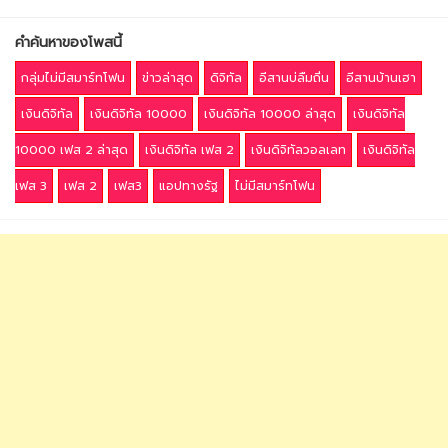
คำค้นหาของโพสนี้
กลุ่มไม่มีสมาร์ทโฟน
ข่าวล่าสุด
ดิจิทัล
อีสานบ่ลืมถิ่น
อีสานบ้านเฮา
เงินดิจิทัล
เงินดิจิทัล 10000
เงินดิจิทัล 10000 ล่าสุด
เงินดิจิทัล
10000 เฟส 2 ล่าสุด
เงินดิจิทัล เฟส 2
เงินดิจิทัลวอลเลท
เงินดิจิทัล
เฟส 3
เฟส 2
เฟส3
แอปทางรัฐ
ไม่มีสมาร์ทโฟน