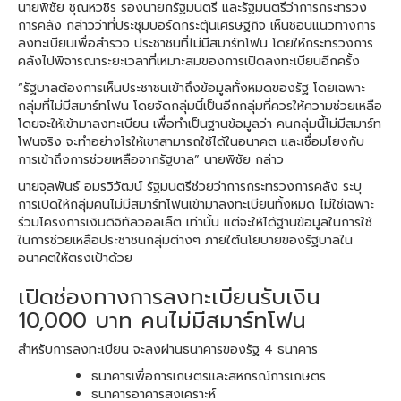
นายพิชัย ชุณหวชิร รองนายกรัฐมนตรี และรัฐมนตรีว่าการกระทรวง
การคลัง กล่าวว่าที่ประชุมบอร์ดกระตุ้นเศรษฐกิจ เห็นชอบแนวทางการ
ลงทะเบียนเพื่อสำรวจ ประชาชนที่ไม่มีสมาร์ทโฟน โดยให้กระทรวงการ
คลังไปพิจารณาระยะเวลาที่เหมาะสมของการเปิดลงทะเบียนอีกครั้ง
“รัฐบาลต้องการเห็นประชาชนเข้าถึงข้อมูลทั้งหมดของรัฐ โดยเฉพาะ
กลุ่มที่ไม่มีสมาร์ทโฟน โดยจัดกลุ่มนี้เป็นอีกกลุ่มที่ควรให้ความช่วยเหลือ
โดยจะให้เข้ามาลงทะเบียน เพื่อทำเป็นฐานข้อมูลว่า คนกลุ่มนี้ไม่มีสมาร์ท
โฟนจริง จะทำอย่างไรให้เขาสามารถใช้ได้ในอนาคต และเชื่อมโยงกับ
การเข้าถึงการช่วยเหลือจากรัฐบาล” นายพิชัย กล่าว
นายจุลพันธ์ อมรวิวัฒน์ รัฐมนตรีช่วยว่าการกระทรวงการคลัง ระบุ
การเปิดให้กลุ่มคนไม่มีสมาร์ทโฟนเข้ามาลงทะเบียนทั้งหมด ไม่ใช่เฉพาะ
ร่วมโครงการเงินดิจิทัลวอลเล็ต เท่านั้น แต่จะให้ได้ฐานข้อมูลในการใช้
ในการช่วยเหลือประชาชนกลุ่มต่างๆ ภายใต้นโยบายของรัฐบาลใน
อนาคตให้ตรงเป้าด้วย
เปิดช่องทางการลงทะเบียนรับเงิน
10,000 บาท คนไม่มีสมาร์ทโฟน
สำหรับการลงทะเบียน จะลงผ่านธนาคารของรัฐ 4 ธนาคาร
ธนาคารเพื่อการเกษตรและสหกรณ์การเกษตร
ธนาคารอาคารสงเคราะห์