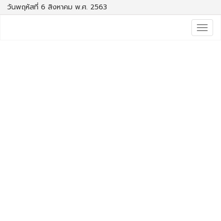
วันพฤหัสที่ 6 สิงหาคม พ.ศ. 2563
Togg
navig