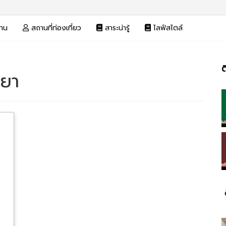
งาน
สถานที่ท่องเที่ยว
สาระน่ารู้
ไลฟ์สไตล์
ต
วยา