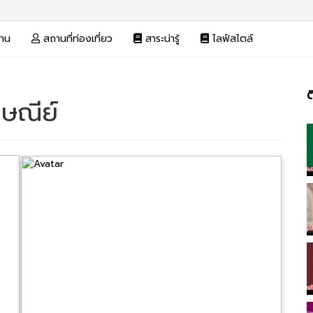
งาน
สถานที่ท่องเที่ยว
สาระน่ารู้
ไลฟ์สไตล์
ต
ษณีย์