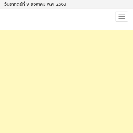
วันอาทิตย์ที่ 9 สิงหาคม พ.ศ. 2563
Togg
navig