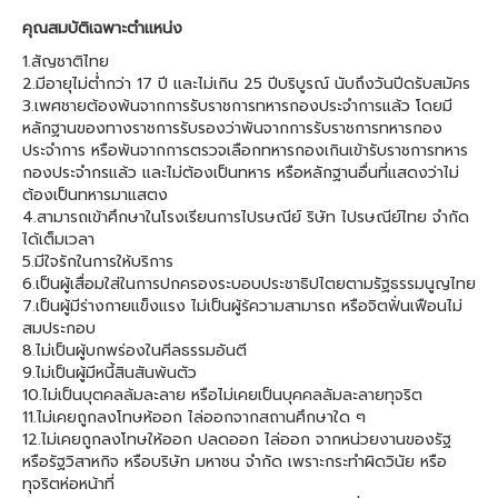
คุณสมบัติเฉพาะตำแหน่ง
1.สัญชาติไทย
2.มีอายุไม่ต่ำกว่า 17 ปี และไม่เกิน 25 ปีบริบูรณ์ นับถึงวันปีดรับสมัคร
3.เพศชายต้องพ้นจากการรับราชการทหารกองประจำการแล้ว โดยมี
หลักฐานของทางราชการรับรองว่าพันจากการรับราชการทหารกอง
ประจำการ หรือพันจากการตรวจเลือกทหารกองเกินเข้ารับราชการทหาร
กองประจำกรแล้ว และไม่ต้องเป็นทหาร หรือหลักฐานอื่นที่แสดงว่าไม่
ต้องเป็นทหารมาแสตง
4.สามารถเข้าศึกษาในโรงเรียนการไปรษณีย์ ริษัท ไปรษณีย์ไทย จำกัด
ได้เต็มเวลา
5.มีใจรักในการให้บริการ
6.เป็นผู้เสื่อมใส่ในการปกครองระบอบประชาธิปไตยตามรัฐธรรมนูญไทย
7.เป็นผู้มีร่างกายแข็งแรง ไม่เป็นผู้ร้ความสามารถ หรือจิตฟั่นเฟือนไม่
สมประกอบ
8.ไม่เป็นผู้บกพร่องในศีลธรรมอันตี
9.ไม่เป็นผู้มีหนี้สินสันพ้นตัว
10.ไม่เป็นบุตคลล้มละลาย หรือไม่เคยเป็นบุคคลลัมละลายทุจริต
11.ไม่เคยถูกลงโทษห้ออก ไล่ออกจากสถานศึกษาใด ๆ
12.ไม่เคยถูกลงโทษให้ออก ปลดออก ไล่ออก จากหน่วยงานของรัฐ
หรือรัฐวิสาหกิจ หรือบริษัท มหาชน จำกัด เพราะกระทำผิดวินัย หรือ
ทุจริตห่อหน้าที่