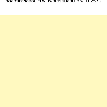
ทดลองทำข้อสอบ ก.พ. เพื่อเตรียมสอบ ก.พ. ปี 2570