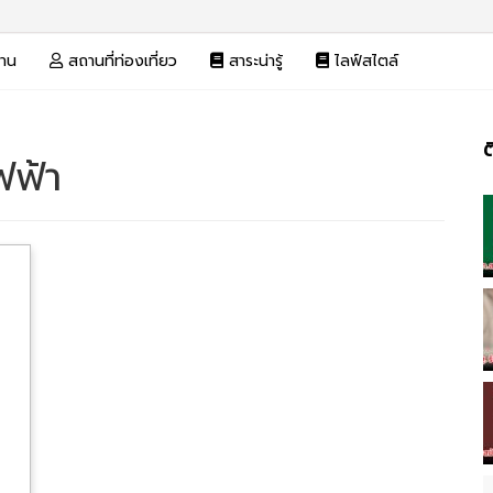
งาน
สถานที่ท่องเที่ยว
สาระน่ารู้
ไลฟ์สไตล์
ต
ฟฟ้า