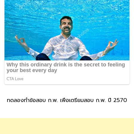
ทดลองทำข้อสอบ ก.พ. เพื่อเตรียมสอบ ก.พ. ปี 2570