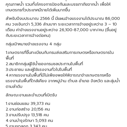
คุณภาพน้ำ รวมทั้งโครงการป้องกันและบรรเทาภัยจากน้ำ เพื่อให้
เกษตรกรทั่วประเทศมีรายได้เพิ่มมากขึ้น
สำหรับปีงบประมาณ 2566 นี้ มีแผนจ้างแรงงานได้ประมาณ 86,000
คน วงเงินกว่า 5,336 ล้านบาท ระยะเวลาการจ้างอยู่ระหว่าง 3 – 10
เดือน ค่าจ้างแรงงานอยู่ระหว่าง 26,100-87,000 บาท/คน (ขึ้นอยู่
กับระยะเวลาการจ้างต่อคน)
กลุ่มเป้าหมายจ้างแรงงาน 4 กลุ่ม
1.เกษตรกรที่ขึ้นทะเบียนกับกรมส่งเสริมการเกษตรหรือเกษตรกรใน
พื้นที่
2.สมาชิกกลุ่มผู้ใช้น้ำของกรมชลประทานในพื้นที่
3.ประชาชน และผู้ใช้แรงงานทั่วไปในพื้นที่
4.หากแรงงานในพื้นที่มีไม่เพียงพอให้พิจารณาจ้างเกษตรกรหรือ
แรงงานในพื้นที่ใกล้เคียง จากหมู่บ้าน ตำบล อำเภอ จังหวัด และลุ่มน้ำ
ตามลำดับ
ลักษณะงานและจำนวนที่เปิดรับ
1.งานซ่อมแซม 39,373 คน
2.งานก่อสร้าง 20,156 คน
3.งานปรับปรุง 13,518 คน
4.งานบำรุงรักษา 5,093 คน
5.งานขุดลอก 3,343 คน