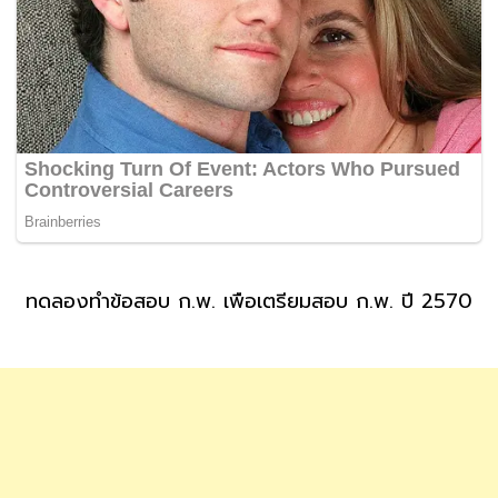
ทดลองทำข้อสอบ ก.พ. เพื่อเตรียมสอบ ก.พ. ปี 2570