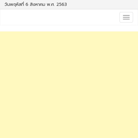
วันพฤหัสที่ 6 สิงหาคม พ.ศ. 2563
Togg
navig