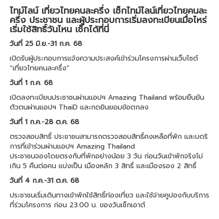
ไทม์ไลน์ เที่ยวไทยคนละครึ่ง เช็กไทม์ไลน์เที่ยวไทยคนละ
ครึ่ง ประชาชน และผู้ประกอบการเริ่มลงทะเบียนเมื่อไหร่
เริ่มใช้สิทธิ์วันไหน เช็กได้ที่นี่
วันที่ 25 มิ.ย.-31 ก.ค. 68
เปิดรับผู้ประกอบการแจ้งความประสงค์เข้าร่วมโครงการผ่านเว็บไซต์
“เที่ยวไทยคนละครึ่ง”
วันที่ 1 ก.ค. 68
เปิดลงทะเบียนประชาชนผ่านแอปฯ Amazing Thailand พร้อมยืนยัน
ตัวตนผ่านแอปฯ ThaiD และกดยินยอมข้อตกลง
วันที่ 1 ก.ค.-28 ต.ค. 68
ตรวจสอบสิทธิ์ ประชาชนสามารถตรวจสอบสิทธิ์คงเหลือที่พัก และบดริ
การที่เข้าร่วมผ่านแอปฯ Amazing Thailand
ประชาชนจองโดยตรงกับที่พักอย่างน้อย 3 วัน ก่อนวันเข้าพักจริงไม่
เกิน 5 คืนต่อคน แบ่งเป็น เมืองหลัก 3 สิทธิ์ และเมืองรอง 2 สิทธิ์
วันที่ 4 ก.ค.-31 ต.ค. 68
ประชาชนเริ่มเดินทางเข้าพักใช้สิทธิ์ท่องเที่ยว และใช้จ่ายคูปองกับบริการ
ที่ร่วมโครงการ ก่อน 23.00 น. ของวันเช็กเอาต์