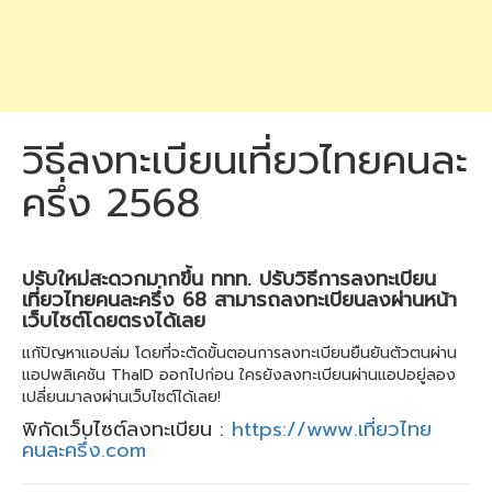
วิธีลงทะเบียนเที่ยวไทยคนละ
ครึ่ง 2568
ปรับใหม่สะดวกมากขึ้น ททท. ปรับวิธีการลงทะเบียน
เที่ยวไทยคนละครึ่ง 68 สามารถลงทะเบียนลงผ่านหน้า
เว็บไซต์โดยตรงได้เลย
แก้ปัญหาแอปล่ม โดยที่จะตัดขั้นตอนการลงทะเบียนยืนยันตัวตนผ่าน
แอปพลิเคชัน ThaID ออกไปก่อน ใครยังลงทะเบียนผ่านแอปอยู่ลอง
เปลี่ยนมาลงผ่านเว็บไซต์ได้เลย!
พิกัดเว็บไซต์ลงทะเบียน :
https://www.เที่ยวไทย
คนละครึ่ง.com