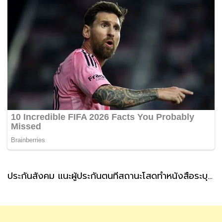
ประกันสังคม แนะผู้ประกันตนที่สถานะโสดทำหนังสือระบุผู้รับเงินสงเคราะห์ กรณีตายล่วงหน้า