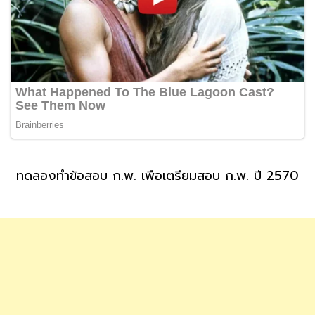
ทดลองทำข้อสอบ ก.พ. เพื่อเตรียมสอบ ก.พ. ปี 2570