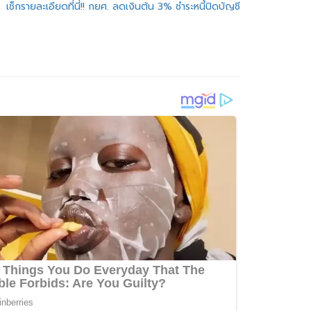
เช็กรายละเอียดที่นี่!! กยศ. ลดเงินต้น 3% ชำระหนี้ปิดบัญชี