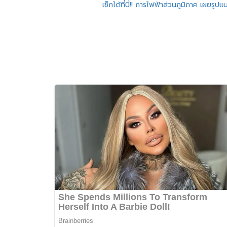
แนะแนว
เช็กได้ที่นี่!! การไฟฟ้าส่วนภูมิภาค เผยรู
เรื่อง