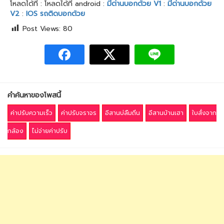
โหลดได้ที่ : โหลดได้ที่ android :
มีด่านบอกด้วย V1
:
มีด่านบอกด้วย
V2
:
IOS รถติดบอกด้วย
Post Views:
80
คำค้นหาของโพสนี้
ค่าปรับความเร็ว
ค่าปรับจราจร
อีสานบ่ลืมถิ่น
อีสานบ้านเฮา
ใบสั่งจาก
กล้อง
ไม่จ่ายค่าปรับ