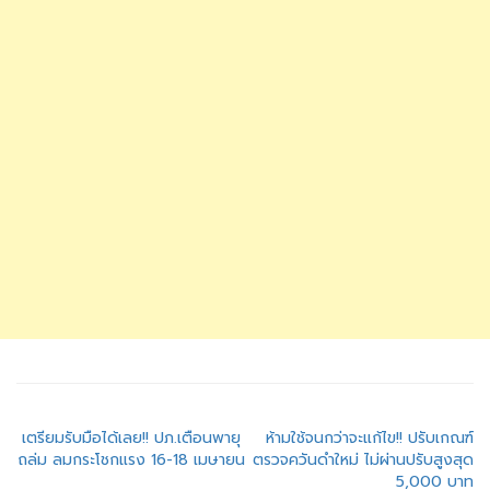
แนะแนว
เตรียมรับมือได้เลย!! ปภ.เตือนพายุ
ห้ามใช้จนกว่าจะแก้ไข!! ปรับเกณฑ์
ถล่ม ลมกระโชกแรง 16-18 เมษายน
ตรวจควันดำใหม่ ไม่ผ่านปรับสูงสุด
เรื่อง
5,000 บาท