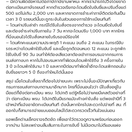
– มีความผิดข้อหาไม่ต่อภาษีภาษียานพาหนะ หากเรานำรถไปวิ่งโดยขาด
ต่อทะเบียนภาษีรถยนต์ หากตำรวจเรียกจะโดนยึดใบขับขี่และปรับตั้งแต่
500 แต่ไม่เกิน 2,000 บาท และหากขาดการชำระค่าภาษีติดต่อกันเป็น
เวลา 3 ปี รถยนต์นั้นจะถูกระงับในส่วนของการใช้ทะเบียนทันที
– โดนค่าปรับล่าช้า กรณีได้รับใบสั่งตรงจากตำรวจ จะโดนยึดใบขับขี่
และต้องชำระค่าปรับภายใน 7 วัน หากจะโดนปรับ 1,000 บาท หากใคร
ที่นิ่งนอนใจได้ใบสั่งหลายใบรับรองมีร้องไห้
– โดนหักคะแนนความประพฤติ 1 คะแนน จนถึง 2 คะแนน ในกรณีขับ
รถระหว่างโดนพักใช้ใบขับขี่ และเมื่อถูกตัดจนหมด 12 คะแนน จะถูกพัก
ใช้ใบขับขี่ 90 วัน จนทำให้ต้องเสียเวลาต้องเข้าการอบรมจากกรมการ
ขนส่งทางบก หากไม่ไปอบรมหากทำผิดจนโดนพักใช้ถึง 3 ครั้งภายใน
3 ปี จะโดนพักใช้นาน 1 ปี และหากปีต่อมาทำผิดซ้ำอีกจะโดนเพิกถอนใบ
ขับขี่รอยาวๆ 5 ปี ถึงจะทำใหม่ได้นั้นเอง
สรุป เมื่อโดนใบสั่งเราก็ต้องไปจ่ายนะคะ เพราะไม่งั้นจะมีปัญหาเกี่ยวกับ
กรมการขนส่งทางบกตามมาอีกมาก ใครที่นิ่งนอนใจว่า มีใบสั่งอยู่ใน
มือแต่ก็ยังต่อทะเบียน พรบ. ได้ปกติ แต่รู้หรือไม่ว่าเคยมีเคสตัวอย่างที่
ว่า ต่อทะเบียน พรบ. ได้ปกติในปีแรกแม้จะค้างค่าใบสั่ง แต่พอเข้าปีที่ 3
เจ้าหน้าที่แจ้งอายัดทะเบียนทันที ดังนั้นหากใครไปสะดวกไปจ่ายที่ สน. ที่
ออกใบก็สามารถจ่ายแบบออนไลน์ได้สะดวกรวดเร็วทันใจแน่นอน
แอพเช็คด่านเช็คจราจรติดขัด เพื่อเอาไว้ตรวจดูความพร้อมก่อนออก
จากบ้าน ไม่สะเพร่าจนลืมสัมภาระในการขับขี่ ไม่มีเจตนาไม่ดีแอบแฝง