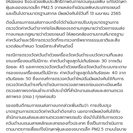
ให้น้อยลง ซึ่งจะช่วยเพิ่มประสิทธิภาพในการควบคุมมลพิษ แก้ไขปัญหา
ฝุ่นละอองขนาดเล็ก PM2.5 จากแหล่งกำเนิดมลพิษประเภทรถยนต์
และเป็นไปตามมาตรฐานสากล มีผลบังคับใช้วันที่ 13 เมษายน 2565
ดังนั้นกรมการขนส่งทางบกจึงได้ดำเนินการปรับปรุงมาตรฐานการ
ตรวจวัดค่าควันดำจากท่อไอเสียของรถตามกฎหมายว่าด้วยการขนส่ง
ทางบกและกฎหมายว่าด้วยรถยนต์ ให้สอดคล้องตามเกณฑ์มาตรฐาน
ค่าควันดำและวิธีการตรวจวัดที่กระทรวงทรัพยากรธรรมชาติและสิ่ง
แวดล้อมกำหนด โดยมีสาระสำคัญดังนี้
กรณีการตรวจวัดควันดำด้วยเครื่องวัดควันดำระบบวัดความทึบแสง
ขณะเครื่องยนต์ไม่มีภาระ ค่าควันดำสูงสุดไม่เกินร้อยละ 30 จากเดิม
ร้อยละ 45 และหากตรวจวัดควันดำด้วยเครื่องวัดควันดำระบบกระดาษ
กรองขณะเครื่องยนต์ไม่มีภาระ ค่าควันดำสูงสุดไม่เกินร้อยละ 40 จาก
เดิมร้อยละ 50 ซึ่งเกณฑ์การตรวจควันดำใหม่เริ่มมีผลบังคับใช้กับการ
ตรวจวัดควันดำรถที่มาดำเนินการตรวจสภาพรถก่อนจดทะเบียนหรือ
ตรวจสภาพรถก่อนชำระภาษีประจำปีที่สำนักงานขนส่งและสถานตรวจ
สภาพรถ (ตรอ.) ทุกแห่งแล้ว
รองอธิบดีกรมการขนส่งทางบกกล่าวเพิ่มเติมว่า การปรับปรุง
มาตรฐานการตรวจวัดค่าควันดำดังกล่าว นอกจากมีผลบังคับใช้กับ
สำนักงานขนส่งและสถานตรวจสภาพรถแล้ว ยังนำไปใช้กับการตรวจ
ควันดำบนถนนสายหลักและสายรองทั่วประเทศ ซึ่งเป็นการดำเนินการ
ตามมาตรการเพื่อแก้ไขปัญหาฝุ่นละอองขนาดเล็ก PM2.5 ตามนโยบาย