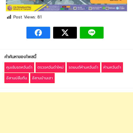
Post Views:
81
คำค้นหาของโพสนี้
คุมเข้มรถควันดำ
ตรวจควันดำใหม่
รถยนต์ห้ามควันดำ
ห้ามควันดำ
อีสานบ่ลืมถิ่น
อีสานบ้านเฮา