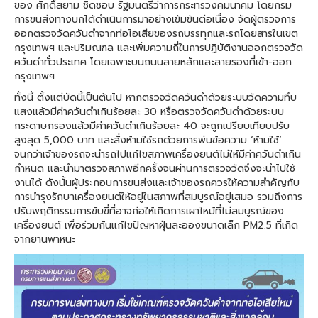
ของ ศักดิ์สยาม ชิดชอบ รัฐมนตรีว่าการกระทรวงคมนาคม โดยกรม
การขนส่งทางบกได้ดำเนินการมาอย่างเข้มข้นต่อเนื่อง จัดผู้ตรวจการ
ออกตรวจวัดควันดำจากท่อไอเสียของรถบรรทุกและรถโดยสารในเขต
กรุงเทพฯ และปริมณฑล และเพิ่มความถี่ในการปฏิบัติงานออกตรวจวัด
ควันดำทั่วประเทศ โดยเฉพาะบนถนนสายหลักและสายรองที่เข้า-ออก
กรุงเทพฯ
ทั้งนี้ ตั้งแต่บัดนี้เป็นต้นไป หากตรวจวัดควันดำด้วยระบบวัดความทึบ
แสงแล้วมีค่าควันดำเกินร้อยละ 30 หรือตรวจวัดควันดำด้วยระบบ
กระดาษกรองแล้วมีค่าควันดำเกินร้อยละ 40 จะถูกเปรียบเทียบปรับ
สูงสุด 5,000 บาท และสั่งห้ามใช้รถด้วยการพ่นข้อความ ‘ห้ามใช้’
จนกว่าเจ้าของรถจะนำรถไปแก้ไขสภาพเครื่องยนต์ไม่ให้มีค่าควันดำเกิน
กำหนด และนำมาตรวจสภาพอีกครั้งจนผ่านการตรวจวัดจึงจะนำไปใช้
งานได้ ดังนั้นผู้ประกอบการขนส่งและเจ้าของรถควรให้ความสำคัญกับ
การบำรุงรักษาเครื่องยนต์ให้อยู่ในสภาพที่สมบูรณ์อยู่เสมอ รวมถึงการ
ปรับพฤติกรรมการขับขี่ที่อาจก่อให้เกิดการเผาไหม้ที่ไม่สมบูรณ์ของ
เครื่องยนต์ เพื่อร่วมกันแก้ไขปัญหาฝุ่นละอองขนาดเล็ก PM2.5 ที่เกิด
จากยานพาหนะ