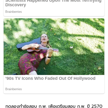
ทดลองทำข้อสอบ ก.พ. เพื่อเตรียมสอบ ก.พ. ปี 2570