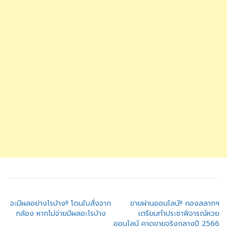
แนะแนว
จะมีผลอย่างไรบ้าง!! โดนใบสั่งจาก
ขายผ่านออนไลน์!! กองสลากฯ
กล้อง หากไม่จ่ายมีผลอะไรบ้าง
เตรียมทำประชาพิจารณ์หวย
เรื่อง
ออนไลน์ คาดขายจริงกลางปี 2566