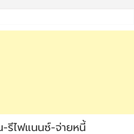
น-รีไฟแนนซ์-จ่ายหนี้