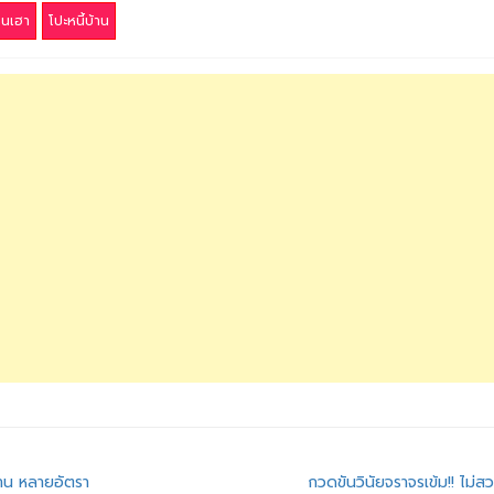
านเฮา
โปะหนี้บ้าน
งาน หลายอัตรา
กวดขันวินัยจราจรเข้ม!! ไม