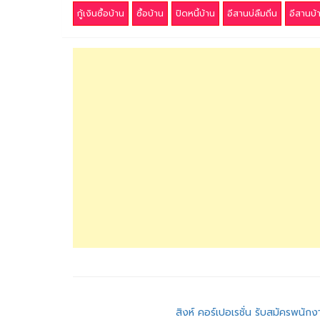
กู้เงินซื้อบ้าน
ซื้อบ้าน
ปิดหนี้บ้าน
อีสานบ่ลืมถิ่น
อีสานบ้
แนะแนว
สิงห์ คอร์เปอเรชั่น รับสมัครพนัก