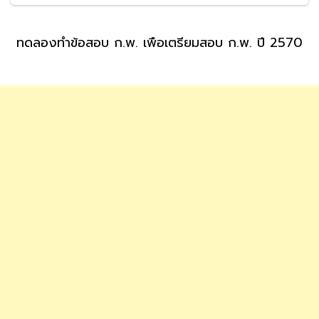
ทดลองทำข้อสอบ ก.พ. เพื่อเตรียมสอบ ก.พ. ปี 2570