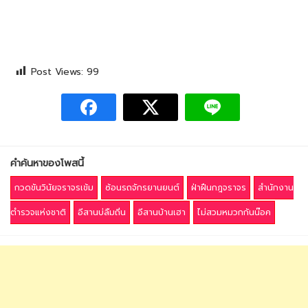
Post Views:
99
คำค้นหาของโพสนี้
กวดขันวินัยจราจรเข้ม
ซ้อนรถจักรยานยนต์
ฝ่าฝืนกฎจราจร
สำนักงาน
ตำรวจแห่งชาติ
อีสานบ่ลืมถิ่น
อีสานบ้านเฮา
ไม่สวมหมวกกันน๊อค