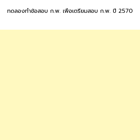
ทดลองทำข้อสอบ ก.พ. เพื่อเตรียมสอบ ก.พ. ปี 2570