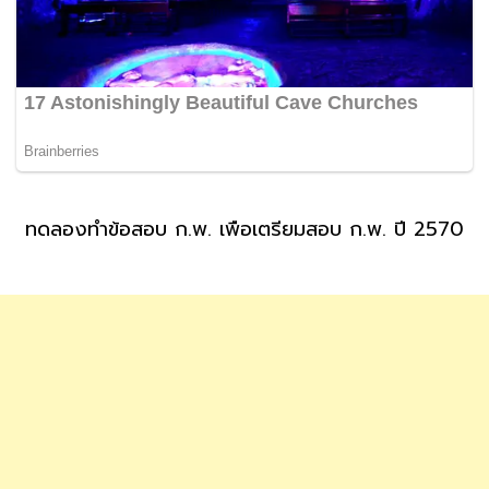
ทดลองทำข้อสอบ ก.พ. เพื่อเตรียมสอบ ก.พ. ปี 2570