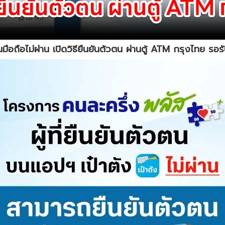
ในมือถือไม่ผ่าน เปิดวิธียืนยันตัวตน ผ่านตู้ ATM กรุงไทย รอร