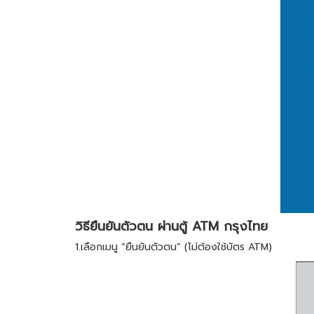
วิธียืนยันตัวตน ผ่านตู้ ATM กรุงไทย
1.เลือกเมนู “ยืนยันตัวตน” (ไม่ต้องใช้บัตร ATM)