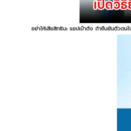
อย่าให้เสียสิทธินะ แอปเป๋าตัง ถ้ายืนยันตัวตน