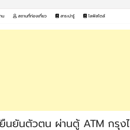
งาน
สถานที่ท่องเที่ยว
สาระน่ารู้
ไลฟ์สไตล์
วิธียืนยันตัวตน ผ่านตู้ ATM กร