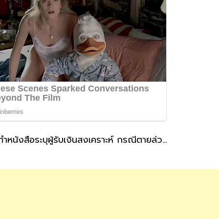
ประกันสังคม แนะผู้ประกันตนที่สถานะโสดทำหนังสือระบุผู้รับเงินสงเคราะห์ กรณีตายล่วงหน้า