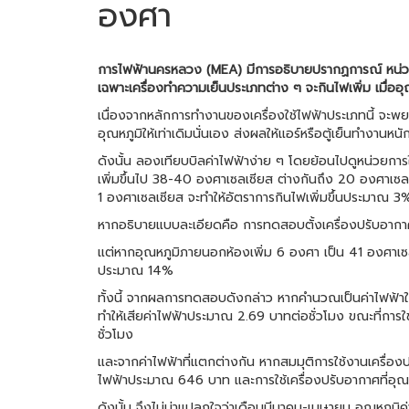
องศา
การไฟฟ้านครหลวง (MEA) มีการอธิบายปรากฏการณ์ หน่วยไฟ เ
เฉพาะเครื่องทำความเย็นประเภทต่าง ๆ จะกินไฟเพิ่ม เมื่ออุณห
เนื่องจากหลักการทำงานของเครื่องใช้ไฟฟ้าประเภทนี้ จะพยายา
อุณหภูมิให้เท่าเดิมนั่นเอง ส่งผลให้แอร์หรือตู้เย็นทำงาน
ดังนั้น ลองเทียบบิลค่าไฟฟ้าง่าย ๆ โดยย้อนไปดูหน่วยการ
เพิ่มขึ้นไป 38-40 องศาเซลเซียส ต่างกันถึง 20 องศาเซล
1 องศาเซลเซียส จะทำให้อัตราการกินไฟเพิ่มขึ้นประมาณ 3
หากอธิบายแบบละเอียดคือ การทดสอบตั้งเครื่องปรับอากาศอ
แต่หากอุณหภูมิภายนอกห้องเพิ่ม 6 องศา เป็น 41 องศาเซลเซ
ประมาณ 14%
ทั้งนี้ จากผลการทดสอบดังกล่าว หากคำนวณเป็นค่าไฟฟ้าใ
ทำให้เสียค่าไฟฟ้าประมาณ 2.69 บาทต่อชั่วโมง ขณะที่กา
ชั่วโมง
และจากค่าไฟฟ้าที่แตกต่างกัน หากสมมุติการใช้งานเครื่อง
ไฟฟ้าประมาณ 646 บาท และการใช้เครื่องปรับอากาศที่อุณห
ดังนั้น จึงไม่น่าแปลกใจว่าเดือนมีนาคม-เมษายน อุณหภูมิ