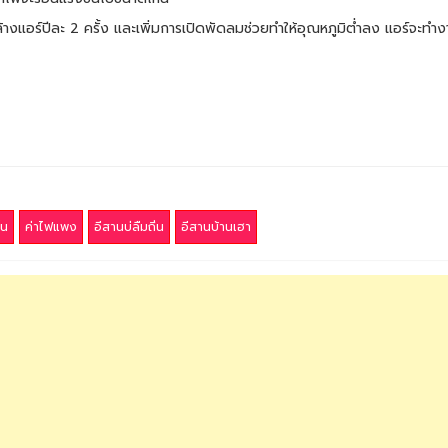
างแอร์ปีละ 2 ครั้ง และเพิ่มการเปิดพัดลมช่วยทำให้อุณหภูมิต่ำลง แอร์จะทำ
้น
ค่าไฟแพง
อีสานบ่ลืมถิ่น
อีสานบ้านเฮา