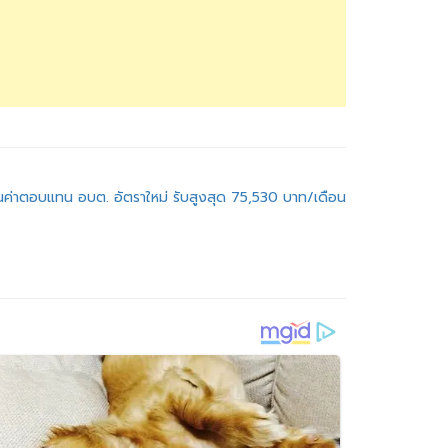
นค่าตอบแทน อบต. อัตราใหม่ รับสูงสุด 75,530 บาท/เดือน