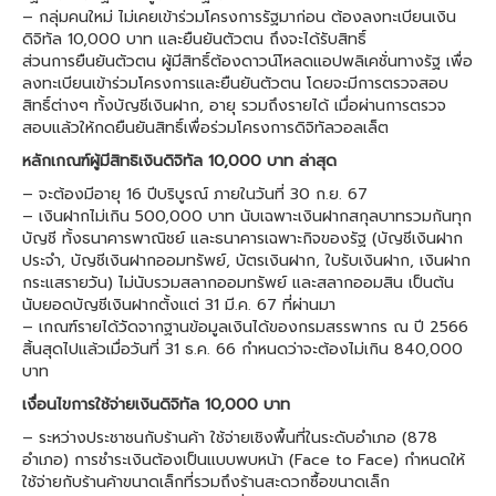
– กลุ่มคนใหม่ ไม่เคยเข้าร่วมโครงการรัฐมาก่อน ต้องลงทะเบียนเงิน
ดิจิทัล 10,000 บาท และยืนยันตัวตน ถึงจะได้รับสิทธิ์
ส่วนการยืนยันตัวตน ผู้มีสิทธิ์ต้องดาวน์โหลดแอปพลิเคชั่นทางรัฐ เพื่อ
ลงทะเบียนเข้าร่วมโครงการและยืนยันตัวตน โดยจะมีการตรวจสอบ
สิทธิ์ต่างๆ ทั้งบัญชีเงินฝาก, อายุ รวมถึงรายได้ เมื่อผ่านการตรวจ
สอบแล้วให้กดยืนยันสิทธิ์เพื่อร่วมโครงการดิจิทัลวอลเล็ต
หลักเกณฑ์ผู้มีสิทธิเงินดิจิทัล 10,000 บาท ล่าสุด
– จะต้องมีอายุ 16 ปีบริบูรณ์ ภายในวันที่ 30 ก.ย. 67
– เงินฝากไม่เกิน 500,000 บาท นับเฉพาะเงินฝากสกุลบาทรวมกันทุก
บัญชี ทั้งธนาคารพาณิชย์ และธนาคารเฉพาะกิจของรัฐ (บัญชีเงินฝาก
ประจำ, บัญชีเงินฝากออมทรัพย์, บัตรเงินฝาก, ใบรับเงินฝาก, เงินฝาก
กระแสรายวัน) ไม่นับรวมสลากออมทรัพย์ และสลากออมสิน เป็นต้น
นับยอดบัญชีเงินฝากตั้งแต่ 31 มี.ค. 67 ที่ผ่านมา
– เกณฑ์รายได้วัดจากฐานข้อมูลเงินได้ของกรมสรรพากร ณ ปี 2566
สิ้นสุดไปแล้วเมื่อวันที่ 31 ธ.ค. 66 กำหนดว่าจะต้องไม่เกิน 840,000
บาท
เงื่อนไขการใช้จ่ายเงินดิจิทัล 10,000 บาท
– ระหว่างประชาชนกับร้านค้า ใช้จ่ายเชิงพื้นที่ในระดับอำเภอ (878
อำเภอ) การชำระเงินต้องเป็นแบบพบหน้า (Face to Face) กำหนดให้
ใช้จ่ายกับร้านค้าขนาดเล็กที่รวมถึงร้านสะดวกซื้อขนาดเล็ก