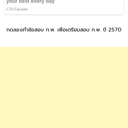
ทดลองทำข้อสอบ ก.พ. เพื่อเตรียมสอบ ก.พ. ปี 2570