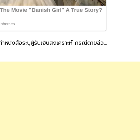
ประกันสังคม แนะผู้ประกันตนที่สถานะโสดทำหนังสือระบุผู้รับเงินสงเคราะห์ กรณีตายล่วงหน้า