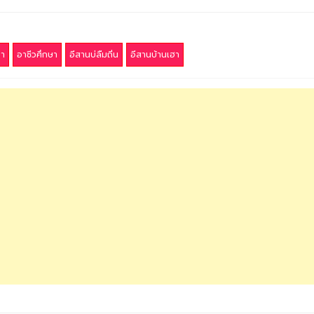
ษา
อาชีวศึกษา
อีสานบ่ลืมถิ่น
อีสานบ้านเฮา