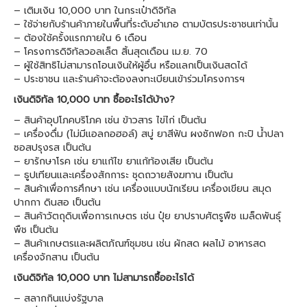
– เติมเงิน 10,000 บาท ในกระเป๋าดิจิทัล
– ใช้จ่ายกับร้านค้าภายในพื้นที่ระดับอำเภอ ตามบัตรประชาชนเท่านั้น
– ต้องใช้ครั้งแรกภายใน 6 เดือน
– โครงการดิจิทัลวอลเล็ต สิ้นสุดเดือน เม.ย. 70
– ผู้ใช้สิทธิไม่สามารถโอนเงินให้ผู้อื่น หรือแลกเป็นเงินสดได้
– ประชาชน และร้านค้าจะต้องลงทะเบียนเข้าร่วมโครงการฯ
เงินดิจิทัล 10,000 บาท ซื้ออะไรได้บ้าง?
– สินค้าอุปโภคบริโภค เช่น ข้าวสาร ไข่ไก่ เป็นต้น
– เครื่องดื่ม (ไม่มีแอลกอฮอล์) สบู่ ยาสีฟัน ผงซักฟอก กะปิ น้ำปลา
ซอสปรุงรส เป็นต้น
– ยารักษาโรค เช่น ยาแก้ไข ยาแก้ท้องเสีย เป็นต้น
– ธูปเทียนและเครื่องสักการะ ชุดถวายสังฆทาน เป็นต้น
– สินค้าเพื่อการศึกษา เช่น เครื่องแบบนักเรียน เครื่องเขียน สมุด
ปากกา ดินสอ เป็นต้น
– สินค้าวัตถุดิบเพื่อการเกษตร เช่น ปุ๋ย ยาปราบศัตรูพืช เมล็ดพันธุ์
พืช เป็นต้น
– สินค้าเกษตรและผลิตภัณฑ์ชุมชน เช่น ผักสด ผลไม้ อาหารสด
เครื่องจักสาน เป็นต้น
เงินดิจิทัล 10,000 บาท ไม่สามารถซื้ออะไรได้
– สลากกินแบ่งรัฐบาล