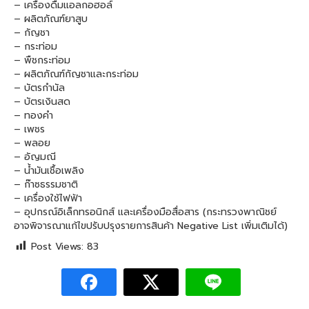
– เครื่องดื่มแอลกอฮอล์
– ผลิตภัณฑ์ยาสูบ
– กัญชา
– กระท่อม
– พืชกระท่อม
– ผลิตภัณฑ์กัญชาและกระท่อม
– บัตรกำนัล
– บัตรเงินสด
– ทองคำ
– เพชร
– พลอย
– อัญมณี
– น้ำมันเชื้อเพลิง
– ก๊าซธรรมชาติ
– เครื่องใช้ไฟฟ้า
– อุปกรณ์อิเล็กทรอนิกส์ และเครื่องมือสื่อสาร (กระทรวงพาณิชย์
อาจพิจารณาแก้ไขปรับปรุงรายการสินค้า Negative List เพิ่มเติมได้)
Post Views:
83