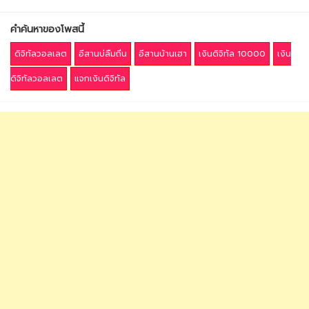
คำค้นหาของโพสนี้
ดิจิทัลวอลเลต
อีสานบ่ลืมถิ่น
อีสานบ้านเฮา
เงินดิจิทัล 10000
เงิน
ดิจิทัลวอลเลต
แจกเงินดิจิทัล