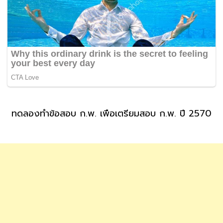
ทดลองทำข้อสอบ ก.พ. เพื่อเตรียมสอบ ก.พ. ปี 2570