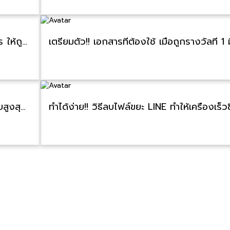
มือใหม่ควรรู้!! ขับรถเกียร์อัตโนมัติมัติอย่างไร ให้ถูกวิธี
แจ้งด่วนเลย!! พ่นมลพิษบนท้องถนน ถูกปรับสูงสุด 5,000 บาท คนแจ้งได้ 50%
ทำได้ง่าย!! วิธีลบไฟล์ขยะ LINE ทำให้เครื่องเร็วข