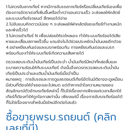
1.ไม่ควรขับลากเกียร์ หากมีการขับรถลากเกียร์หรือเปลี่ยนเกียร์เองเพื่อ
ต้องการอัตราเร่งที่เพิ่มขึ้นหรือต่ำกว่ารอบความเร็ว จะส่งผลให้คลัตช์
และระบบเกียร์รถยนต์ สึกหรอได้ง่าย
2.ไม่ขับแบบคิกดาวน์บ่อย ๆ จะส่งผลให้ผ้าคลัตช์ของเกียร์ทำงานหนัก
และพังเร็วได้
3.ไม่ควรเข้าเกียร์ N เพื่อปล่อยให้รถไหลเอง ทำให้ระบบเกียร์ออโต้เสีย
หายและเสื่อมสภาพเร็วขึ้น แถมยังไม่ได้ช่วยประหยัดน้ำมันเลยอีกด้วย
4.อย่าเหยียบคันเร่งและเบรกพร้อมกัน การเหยียบคันเร่งและเบรก
พร้อมกันจะทำให้ระบบเกียร์เกิดความเสียหายได้
ตรวจสอบระดับน้ำมันเกียร์เป็นประจำ น้ำมันเกียร์มีหน้าที่หล่อลื่นและ
ระบายความร้อนให้กับระบบเกียร์ ดังนั้นจึงควรตรวจสอบระดับน้ำมัน
เกียร์เป็นประจำและเติมน้ำมันเกียร์เมื่อจำเป็น
หมายเหตุ : การขับรถและการดูแลรถยนต์เกียร์อัตโนมัติอาจจะดูเหมือน
มีส่วนที่ต้องให้จำเยอะแยะไปหมด แต่ถ้าหากเข้าใจความหมายของ
สัญลักษณ์ตัวอักษรเกียร์เหล่านี้ ก็ไม่ใช่เรื่องยากเพียงแค่เวลาเลือกใช้
เกียร์ก็ต้องทำให้ถูกโอกาสเท่านั้น เพียงแค่นี้ เรื่องการขับรถเกียร์ออโต้
ก็ไม่ใช่เรื่องยากสำหรับมือใหม่อีกต่อไปแล้ว
ซื้อขายพรบ.รถยนต์ (คลิก
เลยที่นี่)