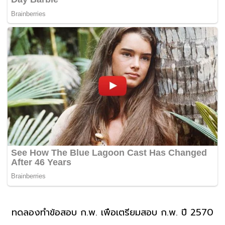
ทดลองทำข้อสอบ ก.พ. เพื่อเตรียมสอบ ก.พ. ปี 2570