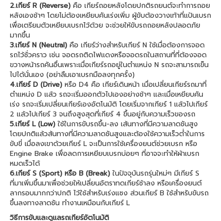
2.เกียร์ R (Reverse)
คือ เกียร์ถอยหลังโดยปกติรถยนต์จะทำการถอย
หลังเองช้าๆ โดยไม่ต้องเหยียบคันเร่งเพิ่ม ผู้ขับต้องวางเท้าที่แป้นเบรก
เพื่อเตรียมตัวเหยียบเบรกไว้ด้วย จะช่วยให้ขับรถถอยหลังปลอดภัย
มากขึ้น
3.เกียร์ N (Neutral)
คือ เกียร์ว่างสำหรับเกียร์ N ใช้เมื่อต้องการจอด
รถไว้ชั่วคราว เช่น จอดรถติดไฟแดงหรือจอดรถในสถานที่ที่ต้องจอด
ขวางหน้ารถคันอื่นเพราะเมื่อเกียร์รถอยู่ในตำแหน่ง N รถจะสามารถเข็น
ไปได้นั่นเอง (อย่าลืมเอาเบรกมือลงทุกครั้ง)
4.เกียร์ D (Drive)
หรือ D4 คือ เกียร์เดินหน้า เมื่อเปลี่ยนเกียร์รถมาที่
ตำแหน่ง D แล้ว รถจะเริ่มออกตัวไปเองอย่างช้าๆ และเมื่อเหยียบคัน
เร่ง รถจะเริ่มเปลี่ยนเกียร์เองอัตโนมัติ โดยเริ่มจากเกียร์ 1 แล้วไปเกียร์
2 แล้วไปเกียร์ 3 จนถึงสูงสุดที่เกียร์ 4 ขึ้นอยู่กับความเร็วของรถ
5.เกียร์ L (Low)
ใช้ในการขับรถขึ้น-ลง เส้นทางที่มีความลาดชันสูง
โดยปกติแล้วส้นทางที่มีความลาดชันสูงและต้องใช้ความเร็วต่ำในการ
ขับขี่ เมื่อลงเขาด้วยเกียร์ L จะเป็นการใช้เครื่องยนต์ช่วยเบรก หรือ
Engine Brake เพื่อลดการเหยียบเบรกบ่อยๆ ที่อาจจะทำให้ผ้าเบรก
หมดเร็วได้
6.เกียร์ S (Sport) หรือ B (Break)
ในปัจจุบันรถรุ่นใหม่ๆ มีเกียร์ S
ที่มาเพิ่มขึ้นมาเพื่อช่วยให้เปลี่ยนอัตราทดเกียร์ช้าลง หรือเครื่องยนต์
ลากรอบมากกว่าปกติ ไว้ใช้สำหรับเร่งแซง ส่วนเกียร์ B ใช้สำหรับขับรถ
ขึ้นลงทางลาดชัน ทำงานเหมือนกับเกียร์ L
วิธีการขับและดูแลรถเกียร์อัตโนมัติ