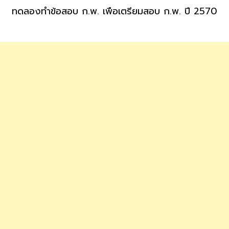
ทดลองทำข้อสอบ ก.พ. เพื่อเตรียมสอบ ก.พ. ปี 2570