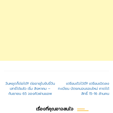
แนะแนว
วันหยุดก็ต่อได้!! ต่ออายุใบขับขี่วัน
เตรียมตัวไว้ดี!! เตรียมเปิดลง
เสาร์ได้แล้ว เริ่ม สิงหาคม –
ทะเบียน บัตรคนจนรอบใหม่ คาดได้
เรื่อง
กันยายน 65 จองคิวผ่านแอพ
สิทธิ์ 15-16 ล้านคน
เรื่องที่คุณอาจสนใจ