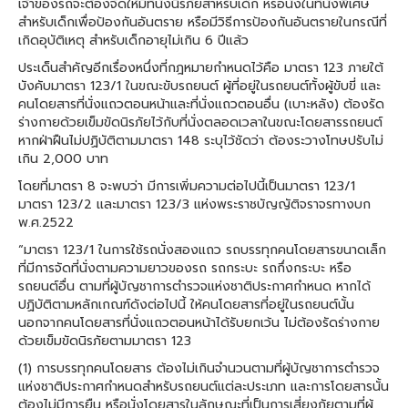
เจ้าของรถจะต้องจัดให้มีที่นั่งนิรภัยสำหรับเด็ก หรือนั่งในที่นั่งพิเศษ
สำหรับเด็กเพื่อป้องกันอันตราย หรือมีวิธีการป้องกันอันตรายในกรณีที่
เกิดอุบัติเหตุ สำหรับเด็กอายุไม่เกิน 6 ปีแล้ว
ประเด็นสำคัญอีกเรื่องหนึ่งที่กฎหมายกำหนดไว้คือ มาตรา 123 ภายใต้
บังคับมาตรา 123/1 ในขณะขับรถยนต์ ผู้ที่อยู่ในรถยนต์ทั้งผู้ขับขี่ และ
คนโดยสารที่นั่งแถวตอนหน้าและที่นั่งแถวตอนอื่น (เบาะหลัง) ต้องรัด
ร่างกายด้วยเข็มขัดนิรภัยไว้กับที่นั่งตลอดเวลาในขณะโดยสารรถยนต์
หากฝ่าฝืนไม่ปฏิบัติตามมาตรา 148 ระบุไว้ชัดว่า ต้องระวางโทษปรับไม่
เกิน 2,000 บาท
โดยที่มาตรา 8 จะพบว่า มีการเพิ่มความต่อไปนี้เป็นมาตรา 123/1
มาตรา 123/2 และมาตรา 123/3 แห่งพระราชบัญญัติจราจรทางบก
พ.ศ.2522
“มาตรา 123/1 ในการใช้รถนั่งสองแถว รถบรรทุกคนโดยสารขนาดเล็ก
ที่มีการจัดที่นั่งตามความยาวของรถ รถกระบะ รถกึ่งกระบะ หรือ
รถยนต์อื่น ตามที่ผู้บัญชาการตำรวจแห่งชาติประกาศกำหนด หากได้
ปฏิบัติตามหลักเกณฑ์ดังต่อไปนี้ ให้คนโดยสารที่อยู่ในรถยนต์นั้น
นอกจากคนโดยสารที่นั่งแถวตอนหน้าได้รับยกเว้น ไม่ต้องรัดร่างกาย
ด้วยเข็มขัดนิรภัยตามมาตรา 123
(1) การบรรทุกคนโดยสาร ต้องไม่เกินจำนวนตามที่ผู้บัญชาการตำรวจ
แห่งชาติประกาศกำหนดสำหรับรถยนต์แต่ละประเภท และการโดยสารนั้น
ต้องไม่มีการยืน หรือนั่งโดยสารในลักษณะที่เป็นการเสี่ยงภัยตามที่ผู้