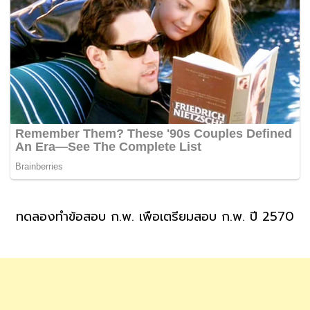
ทดลองทำข้อสอบ ก.พ. เพื่อเตรียมสอบ ก.พ. ปี 2570