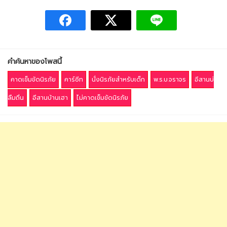
คำค้นหาของโพสนี้
คาดเข็มขัดนิรภัย
คาร์ซีท
นั่งนิรภัยสำหรับเด็ก
พ.ร.บ.จราจร
อีสานบ่
ลืมถิ่น
อีสานบ้านเฮา
ไม่คาดเข็มขัดนิรภัย