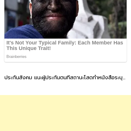
ประกันสังคม แนะผู้ประกันตนที่สถานะโสดทำหนังสือระบุผู้รับเงินสงเคราะห์ กรณีตายล่วงหน้า