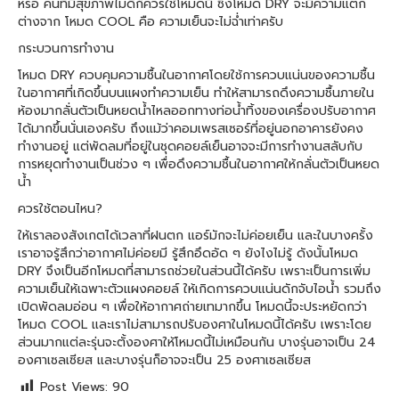
หรือ คนที่มีสุขภาพไม่ดีก็ควรใช้โหมดนี้ ซึ่งโหมด DRY จะมีความแตก
ต่างจาก โหมด COOL คือ ความเย็นจะไม่ฉ่ำเท่าครับ
กระบวนการทำงาน
โหมด DRY ควบคุมความชื้นในอากาศโดยใช้การควบแน่นของความชื้น
ในอากาศที่เกิดขึ้นบนแผงทำความเย็น ทำให้สามารถดึงความชื้นภายใน
ห้องมากลั่นตัวเป็นหยดน้ำไหลออกทางท่อน้ำทิ้งของเครื่องปรับอากาศ
ได้มากขึ้นนั่นเองครับ ถึงแม้ว่าคอมเพรสเซอร์ที่อยู่นอกอาคารยังคง
ทำงานอยู่ แต่พัดลมที่อยู่ในชุดคอยล์เย็นอาจจะมีการทำงานสลับกับ
การหยุดทำงานเป็นช่วง ๆ เพื่อดึงความชื้นในอากาศให้กลั่นตัวเป็นหยด
น้ำ
ควรใช้ตอนไหน?
ให้เราลองสังเกตได้เวลาที่ฝนตก แอร์มักจะไม่ค่อยเย็น และในบางครั้ง
เราอาจรู้สึกว่าอากาศไม่ค่อยมี รู้สึกอึดอัด ๆ ยังไงไม่รู้ ดังนั้นโหมด
DRY จึงเป็นอีกโหมดที่สามารถช่วยในส่วนนี้ได้ครับ เพราะเป็นการเพิ่ม
ความเย็นให้เฉพาะตัวแผงคอยล์ ให้เกิดการควบแน่นดักจับไอน้ำ รวมถึง
เปิดพัดลมอ่อน ๆ เพื่อให้อากาศถ่ายเทมากขึ้น โหมดนี้จะประหยัดกว่า
โหมด COOL และเราไม่สามารถปรับองศาในโหมดนี้ได้ครับ เพราะโดย
ส่วนมากแต่ละรุ่นจะตั้งองศาให้โหมดนี้ไม่เหมือนกัน บางรุ่นอาจเป็น 24
องศาเซลเซียส และบางรุ่นก็อาจจะเป็น 25 องศาเซลเซียส
Post Views:
90