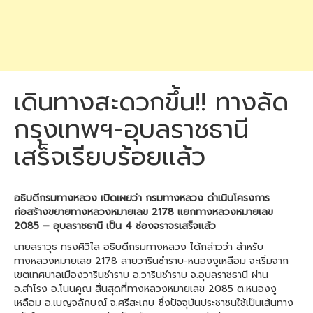
เดินทางสะดวกขึ้น!! ทางลัด
กรุงเทพฯ-อุบลราชธานี
เสร็จเรียบร้อยแล้ว
อธิบดีกรมทางหลวง เปิดเผยว่า กรมทางหลวง ดำเนินโครงการ
ก่อสร้างขยายทางหลวงหมายเลข 2178 แยกทางหลวงหมายเลข
2085 – อุบลราชธานี เป็น 4 ช่องจราจรเสร็จแล้ว
นายสราวุธ ทรงศิวิไล อธิบดีกรมทางหลวง ได้กล่าวว่า สำหรับ
ทางหลวงหมายเลข 2178 สายวารินชำราบ-หนองงูเหลือม จะเริ่มจาก
เขตเทศบาลเมืองวารินชำราบ อ.วารินชำราบ จ.อุบลราชธานี ผ่าน
อ.สำโรง อ.โนนคูณ สิ้นสุดที่ทางหลวงหมายเลข 2085 ต.หนองงู
เหลือม อ.เบญจลักษณ์ จ.ศรีสะเกษ ซึ่งปัจจุบันประชาชนใช้เป็นเส้นทาง