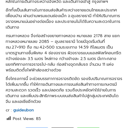
หลักในการเดินทางระหว่างจังหวัด และเดินทางเข้าสู่ กรุงเทพฯ
อีกทั้งเป็นเส้นทางในการขนส่งสินค้าระหว่างชายแดนไทยและประเทศ
เพื่อนบ้าน ผ่านด่านพรมแดนช่องเม็ก จ.อุบลราชธานี ทำให้ปริมาณการ
จราจรหนาแน่นอย่างต่อเนื่อง และประชาชนไม่ได้รับความสะดวกในการ
เดินทาง
กรมทางหลวง จึงก่อสร้างขยายทางหลวง หมายเลข 2178 สาย แยก
ทางหลวงหมายเลข 2085 – อุบลราชธานี โดยมีจุดเริ่มต้นที่
กม.27+910 ถึง กม.42+500 รวมระยะทาง 14.59 กิโลเมตร เป็น
มาตรฐานทางชั้นพิเศษ 4 ช่องจราจร ผิวจราจรแบบแอสฟัลท์คอนกรีต
กว้างช่องละ 3.5 เมตร ไหล่ทาง กว้างข้างละ 2.5 เมตร มีเกาะกลาง
แยกทิศทางการจราจรไป-กลับ ก่อสร้างจุดกลับรถ จำนวน 11 แห่ง
พร้อมติดตั้งไฟฟ้าส่องสว่างด้วย
ซึ่งโครงการนี้ จะช่วยบรรเทาการจราจรติดขัด รองรับปริมาณการจราจร
ได้เพิ่มมากขึ้น ทำให้การเดินทางและการขนส่งสินค้าทางการเกษตรมี
ความสะดวก รวดเร็ว และปลอดภัย รวมถึงประหยัดค่าใช้จ่ายในการ
เดินทาง และเพิ่มประสิทธิภาพระบบขนส่งสินค้าไปสู่กลุ่มประเทศอินโด
จีน และเอเชียอีกด้วย
cr :
guideubon
Post Views:
85