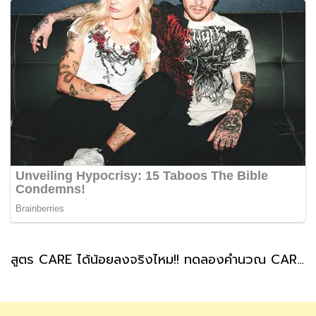
สูตร CARE ได้น้อยลงจริงไหม!! ทดลองคำนวณ CARE บำนาญสูตรใหม่ ทำได้ด้วยตัวเองได้ประมาณกี่บาท