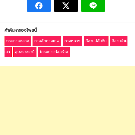
คำค้นหาของโพสนี้
กรมทางหลวง
ทางลัดกรุงเทพ
ทางหลวง
อีสานบ่ลืมถิ่น
อีสานบ้าน
เฮา
อุบลราชธานี
โครงการก่อสร้าง