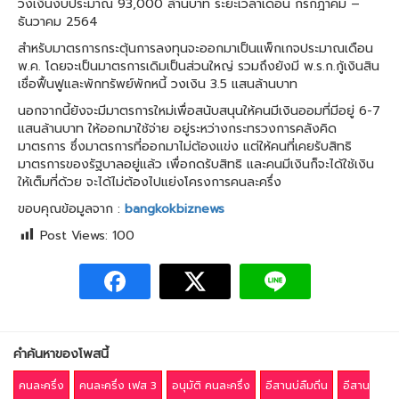
วงเงินงบประมาณ 93,000 ล้านบาท ระยะเวลาเดือน กรกฎาคม –
ธันวาคม 2564
สำหรับมาตรการกระตุ้นการลงทุนจะออกมาเป็นแพ็กเกจประมาณเดือน
พ.ค. โดยจะเป็นมาตรการเดิมเป็นส่วนใหญ่ รวมถึงยังมี พ.ร.ก.กู้เงินสิน
เชื่อฟื้นฟูและพักทรัพย์พักหนี้ วงเงิน 3.5 แสนล้านบาท
นอกจากนี้ยังจะมีมาตรการใหม่เพื่อสนับสนุนให้คนมีเงินออมที่มีอยู่ 6-7
แสนล้านบาท ให้ออกมาใช้จ่าย อยู่ระหว่างกระทรวงการคลังคิด
มาตรการ ซึ่งมาตรการที่ออกมาไม่ต้องแข่ง แต่ให้คนที่เคยรับสิทธิ
มาตรการของรัฐบาลอยู่แล้ว เพื่อกดรับสิทธิ และคนมีเงินก็จะได้ใช้เงิน
ให้เต็มที่ด้วย จะได้ไม่ต้องไปแย่งโครงการคนละครึ่ง
ขอบคุณข้อมูลจาก :
bangkokbiznews
Post Views:
100
คำค้นหาของโพสนี้
คนละครึ่ง
คนละครึ่ง เฟส 3
อนุมัติ คนละครึ่ง
อีสานบ่ลืมถิ่น
อีสาน