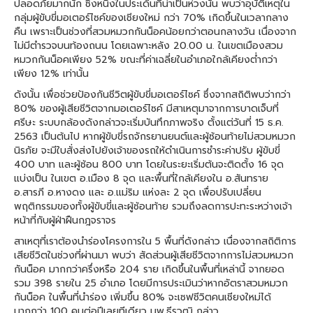
ปลอดภัยมากนัก ซึ่งหนึ่งในประเด็นที่น่าเป็นห่วงนั้น พบว่าอุบัติเหตุใน
กลุ่มผู้ขับขี่มอเตอร์ไซค์ของเชียงใหม่ กว่า 70% เกิดขึ้นในเวลากลาง
คืน เพราะเป็นช่วงที่สวมหมวกกันน็อคน้อยกว่าตอนกลางวัน เนื่องจาก
ไม่มีตำรวจบนท้องถนน โดยเฉพาะหลัง 20.00 น. ในเขตเมืองสวม
หมวกกันน็อคเพียง 52% ขณะที่ค่าเฉลี่ยในอำเภอใกล้เคียงต่ำกว่า
เพียง 12% เท่านั้น
ดังนั้น เพื่อช่วยป้องกันชีวิตผู้ขับขี่มอเตอร์ไซค์ ซึ่งจากสถิติพบว่ากว่า
80% ของผู้เสียชีวิตจากมอเตอร์ไซค์ มีสาเหตุมาจากการบาดเจ็บที่
ศรีษะ ระบบกล้องดังกล่าวจะเริ่มบันทึกภาพจริง ตั้งแต่วันที่ 15 ธ.ค.
2563 เป็นต้นไป หากผู้ขับขี่รถจักรยานยนต์และผู้ซ้อนท้ายไม่สวมหมวก
นิรภัย จะมีใบสั่งส่งไปยังเจ้าของรถให้ดำเนินการชำระค่าปรับ ผู้ขับขี่
400 บาท และผู้ซ้อน 800 บาท โดยในระยะเริ่มต้นจะติดตั้ง 16 จุด
แบ่งเป็น ในเขต อ.เมือง 8 จุด และพื้นที่ใกล้เคียงใน อ.สันทราย
อ.สารภี อ.หางดง และ อ.แม่ริม แห่งละ 2 จุด เพื่อปรับเปลี่ยน
พฤติกรรมของทั้งผู้ขับขี่และผู้ซ้อนท้าย รวมถึงลดการปะทะระหว่างเจ้า
หน้าที่กับผู้ฝ่าฝืนกฎจราจร
สาเหตุที่เราต้องนำร่องโครงการใน 5 พื้นที่ดังกล่าว เนื่องจากสถิติการ
เสียชีวิตในช่วงที่ผ่านมา พบว่า สัดส่วนผู้เสียชีวิตจากการไม่สวมหมวก
กันน็อค มากกว่าครึ่งหรือ 204 ราย เกิดขึ้นในพื้นที่เหล่านี้ จากยอด
รวม 398 รายใน 25 อำเภอ โดยมีการประเมินว่าหากอัตราสวมหมวก
กันน็อค ในพื้นที่นำร่อง เพิ่มขึ้น 80% จะเซฟชีวิตคนเชียงใหม่ได้
มากกว่า 100 คนต่อปีเลยทีเดียว นพ.ธีรวุฒิ กล่าว