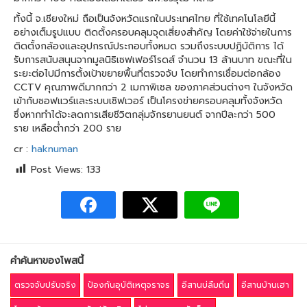
ทั้งนี้ จ.เชียงใหม่ ถือเป็นจังหวัดแรกในประเทศไทย ที่ใช้เทคโนโลยีนี้
อย่างเต็มรูปแบบ ติดตั้งครอบคลุมจุดเสี่ยงสำคัญ โดยค่าใช้จ่ายในการ
ติดตั้งกล้องและอุปกรณ์ประกอบทั้งหมด รวมถึงระบบปฏิบัติการ ได้
รับการสนับสนุนจากมูลนิธิเซฟเฟอร์โรดส์ จำนวน 13 ล้านบาท ขณะที่ใน
ระยะต่อไปมีการตั้งเป้าขยายพื้นที่ตรวจจับ โดยทำการเชื่อมต่อกล้อง
CCTV คุณภาพดีมากกว่า 2 เมกาพิเชล ของภาคส่วนต่างๆ ในจังหวัด
เข้ากับซอฟแวร์และระบบเซิฟเวอร์ เป็นโครงข่ายครอบคลุมทั้งจังหวัด
ซึ่งหากทำได้จะลดการเสียชีวิตกลุ่มจักรยานยนต์ จากปีละกว่า 500
ราย เหลือต่ำกว่า 200 ราย
cr :
haknuman
Post Views:
133
คำค้นหาของโพสนี้
ตรวจจับปรับจริง
ป้องกันอุบัติเหตุจราจร
อีสานบ่ลืมถิ่น
อีสานบ้านเฮา