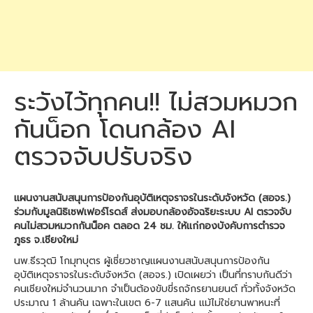
ระวังไว้ทุกคน!! ไม่สวมหมวก
กันน็อก โดนกล้อง AI
ตรวจจับปรับจริง
แผนงานสนับสนุนการป้องกันอุบัติเหตุจราจรในระดับจังหวัด (สอจร.)
ร่วมกับมูลนิธิเซฟเฟอร์โรดส์ ส่งมอบกล้องอัจฉริยะระบบ AI ตรวจจับ
คนไม่สวมหมวกกันน็อค ตลอด 24 ชม. ให้แก่กองบังคับการตำรวจ
ภูธร จ.เชียงใหม่
นพ.ธีรวุฒิ โกมุทบุตร ผู้เชี่ยวชาญแผนงานสนับสนุนการป้องกัน
อุบัติเหตุจราจรในระดับจังหวัด (สอจร.) เปิดเผยว่า เป็นที่ทราบกันดีว่า
คนเชียงใหม่จำนวนมาก จำเป็นต้องขับขี่รถจักรยานยนต์ ทั่วทั้งจังหวัด
ประมาณ 1 ล้านคัน เฉพาะในเขต 6-7 แสนคัน แม้ไม่ใช่ยานพาหนะที่