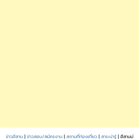
ข่าวอีสาน
|
ข่าวสอบ/สมัครงาน
|
สถานที่ท่องเที่ยว
|
สาระน่ารู้
| อีสานบ่