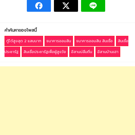
คำค้นหาของโพสนี้
กู้ได้สูงสุด 2 แสนบาท
ธนาคารออมสิน
ธนาคารออมสิน สินเชื่อ
สินเชื่อ
ประชารัฐ
สินเชื่อประชารัฐเพื่อผู้สูงวัย
อีสานบ่ลืมถิ่น
อีสานบ้านเฮา