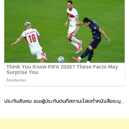
ประกันสังคม แนะผู้ประกันตนที่สถานะโสดทำหนังสือระบุผู้รับเงินสงเคราะห์ กรณีตายล่วงหน้า