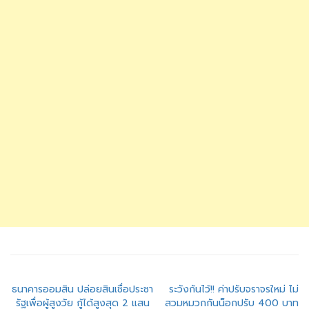
แนะแนว
ธนาคารออมสิน ปล่อยสินเชื่อประชา
ระวังกันไว้!! ค่าปรับจราจรใหม่ ไม่
รัฐเพื่อผู้สูงวัย กู้ได้สูงสุด 2 แสน
สวมหมวกกันน็อกปรับ 400 บาท