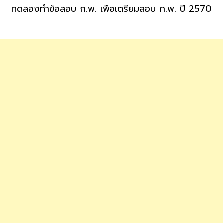
ทดลองทำข้อสอบ ก.พ. เพื่อเตรียมสอบ ก.พ. ปี 2570