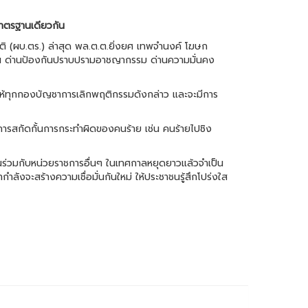
มาตรฐานเดียวกัน
ติ (ผบ.ตร.) ล่าสุด พล.ต.ต.ยิ่งยศ เทพจำนงค์ โฆษก
 เช่น ด่านป้องกันปราบปรามอาชญากรรม ด่านความมั่นคง
รให้ทุกกองบัญชาการเลิกพฤติกรรมดังกล่าว และจะมีการ
การสกัดกั้นการกระทำผิดของคนร้าย เช่น คนร้ายไปชิง
่านร่วมกับหน่วยราชการอื่นๆ ในเทศกาลหยุดยาวแล้วจำเป็น
ำลังจะสร้างความเชื่อมั่นกันใหม่ ให้ประชาชนรู้สึกโปร่งใส