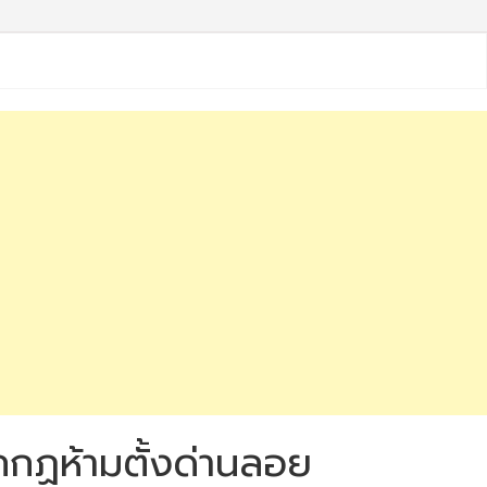
กกฏห้ามตั้งด่านลอย