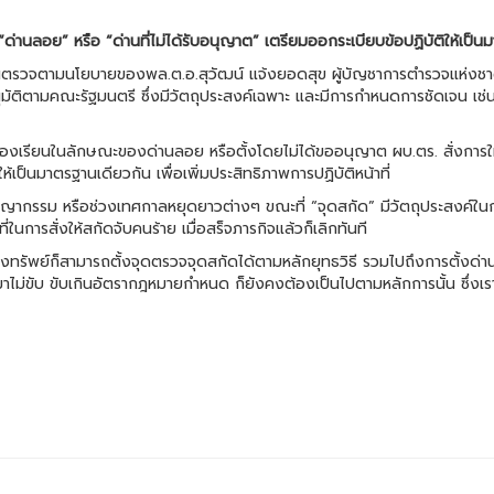
่านลอย” หรือ “ด่านที่ไม่ได้รับอนุญาต” เตรียมออกระเบียบข้อปฏิบัติให้เป็น
้งด่านตรวจตามนโยบายของพล.ต.อ.สุวัฒน์ แจ้งยอดสุข ผู้บัญชาการตำรวจแห่งชา
ับอนุมัติตามคณะรัฐมนตรี ซึ่งมีวัตถุประสงค์เฉพาะ และมีการกำหนดการชัดเจน
รร้องเรียนในลักษณะของด่านลอย หรือตั้งโดยไม่ได้ขออนุญาต ผบ.ตร. สั่งกา
ห้เป็นมาตรฐานเดียวกัน เพื่อเพิ่มประสิทธิภาพการปฏิบัติหน้าที่
ชญากรรม หรือช่วงเทศกาลหยุดยาวต่างๆ ขณะที่ “จุดสกัด” มีวัตถุประสงค์ใน
ในการสั่งให้สกัดจับคนร้าย เมื่อสร็จภารกิจแล้วก็เลิกทันที
ตุชิงทรัพย์ก็สามารถตั้งจุดตรวจจุดสกัดได้ตามหลักยุทธวิธี รวมไปถึงการตั้งด
เมาไม่ขับ ขับเกินอัตรากฎหมายกำหนด ก็ยังคงต้องเป็นไปตามหลักการนั้น ซึ่งเราก