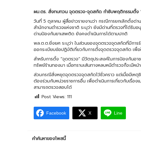
ผบ.ตร. สั่งทบทวน จุดตรวจ-จุดสกัด กำชับพฤติกรรมตั้ง “ด
วันที่ 5 ตุลาคม ผู้สื่อข่าวรายงานว่า กรณีการยกเลิกตั
สำนักงานตำรวจแห่งชาติ ระบุว่า ยังมีด่านที่ตรวจที่ได้ร
ด่านป้องกันยาเสพติด ยังคงดำเนินการได้ตามปกติ
พล.ต.ต.ยิ่งยศ ระบุว่า ในส่วนของจุดตรวจจุดสกัดที่มีกา
ออกระเบียบข้อปฏิบัติเกี่ยวกับการตั้งจุดตรวจจุดสกัด เพื่อใ
สำหรับการตั้ง “จุดตรวจ” มีวัตถุประสงค์ในการป้องกันอา
ทรัพย์ร้านทองมา เมื่อทราบเส้นทางหลบหนีตำรวจก็จะมีหน้าที่
ส่วนกรณีสั่งหยุดจุดตรวจจุดสกัดไว้ชั่วคราว แต่เมื่อมีเห
ต้องร่วมกับหน่วยราชการอื่น เพื่อดำเนินการเกี่ยวกับเรื่อง
สามารถตรวจสอบได้
Post Views:
111
Facebook
X
Line
คำค้นหาของโพสนี้