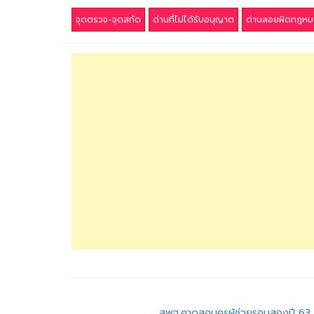
จุดตรวจ-จุดสกัด
ด่านที่ไม่ได้รับอนุญาต
ด่านลอยผิดกฎหม
สพฐ.คาดสอบครูผู้ช่วยรอบสองปี 63 เ