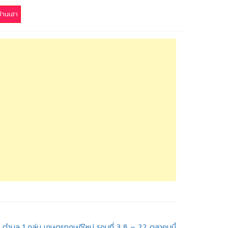
้านเฮา
 ตำบล 1 กลุ่ม เกษตรทฤษฎีใหม่ รอบที่ 3 8 – 22 ตุลาคมนี้