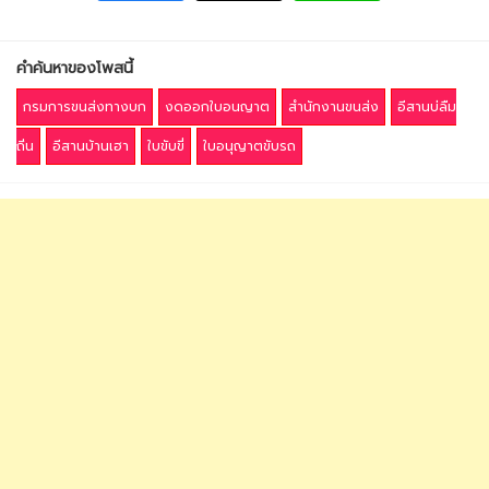
คำค้นหาของโพสนี้
กรมการขนส่งทางบก
งดออกใบอนญาต
สำนักงานขนส่ง
อีสานบ่ลืม
ถิ่น
อีสานบ้านเฮา
ใบขับขี่
ใบอนุญาตขับรถ