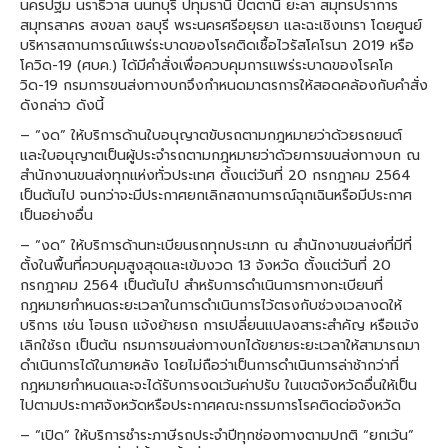
นครปฐม นราธิวาส นนทบุรี ปทุมธานี ปัตตานี ยะลา สมุทรปราการ
สมุทรสาคร สงขลา ชลบุรี พระนครศรีอยุธยา และฉะเชิงเทรา โดยศูนย์
บริหารสถานการณ์แพร่ระบาดของโรคติดเชื้อไวรัสโคโรนา 2019 หรือ
โควิด-19 (ศบค.) ได้มีคำสั่งเพื่อควบคุมการแพร่ระบาดของโรคโค
วิด-19 กรมการขนส่งทางบกจึงกำหนดมาตรการให้สอดคล้องกับคำสั่ง
ดังกล่าว ดังนี้
– “งด” ให้บริการด้านใบอนุญาตขับรถตามกฎหมายว่าด้วยรถยนต์
และใบอนุญาตเป็นผู้ประจำรถตามกฎหมายว่าด้วยการขนส่งทางบก ณ
สำนักงานขนส่งทุกแห่งทั่วประเทศ ตั้งแต่วันที่ 20 กรกฎาคม 2564
เป็นต้นไป จนกว่าจะมีประกาศยกเลิกสถานการณ์ฉุกเฉินหรือมีประกาศ
เป็นอย่างอื่น
– “งด” ให้บริการด้านทะเบียนรถทุกประเภท ณ สำนักงานขนส่งที่มีที่
ตั้งในพื้นที่ควบคุมสูงสุดและเข้มงวด 13 จังหวัด ตั้งแต่วันที่ 20
กรกฎาคม 2564 เป็นต้นไป สำหรับการดำเนินการทางทะเบียนที่
กฎหมายกำหนดระยะเวลาในการดำเนินการไว้ตรงกับช่วงเวลางดให้
บริการ เช่น โอนรถ แจ้งย้ายรถ การเปลี่ยนแปลงสาระสำคัญ หรือแจ้ง
เลิกใช้รถ เป็นต้น กรมการขนส่งทางบกได้ขยายระยะเวลาให้สามารถมา
ดำเนินการได้ในภายหลัง โดยไม่ถือว่าเป็นการดำเนินการล่าช้ากว่าที่
กฎหมายกำหนดและจะได้รับการงดเว้นค่าปรับ ในเขตจังหวัดอื่นให้เป็น
ไปตามประกาศจังหวัดหรือประกาศคณะกรรมการโรคติดต่อจังหวัด
– “เปิด” ให้บริการชำระภาษีรถประจำปีทุกช่องทางตามปกติ “ยกเว้น”