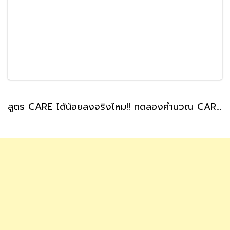
สูตร CARE ได้น้อยลงจริงไหม!! ทดลองคำนวณ CARE บำนาญสูตรใหม่ ทำได้ด้วยตัวเองได้ประมาณกี่บาท