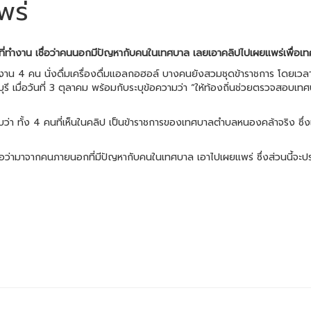
พร่
ที่ทำงาน เชื่อว่าคนนอกมีปัญหากับคนในเทศบาล เลยเอาคลิปไปเผยแพร่เพื่อเ
น 4 คน นั่งดื่มเครื่องดื่มแอลกอฮอล์ บางคนยังสวมชุดข้าราชการ โดยเวลาใ
ทบุรี เมื่อวันที่ 3 ตุลาคม พร้อมกับระบุข้อความว่า “ให้ท้องถิ่นช่วยตรวจสอ
า ทั้ง 4 คนที่เห็นในคลิป เป็นข้าราชการของเทศบาลตำบลหนองคล้าจริง ซึ่
่อว่ามาจากคนภายนอกที่มีปัญหากับคนในเทศบาล เอาไปเผยแพร่ ซึ่งส่วนนี้จะประ