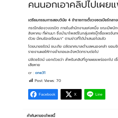
คนนอกเอาคลิปไปเผยแ
เตรียมกรรมการสอบวินัย 4 ข้าราชการตั้งวงซดเบียร์กลาง
กรณีกล้องวงจรปิด ภายในสำนักงานแห่งหนึ่ง ขณะมีพนักงา
สิงหาคม ที่ผ่านมา ซึ่งนำมาโพสต์ในกลุ่มเฟซบุ๊กชื่อเพจจัน
ด้วย มีคนร้องเรียนมา” ตามข่าวที่ได้นำเสนอไปแล้ว
โดยนายชรัตน์ ชนะภัย ปลัดเทศบาลตำบลหนองคล้า ยอมรับว่
รายงานผลให้ทางอำเภอและจังหวัดทราบต่อไป
ปลัดชรัตน์ บอกด้วยว่า สำหรับคลิปที่ถูกเผยแพร่ออกไป เชื
เสียหาย
cr :
one31
Post Views:
70
Facebook
X
Line
คำค้นหาของโพสนี้