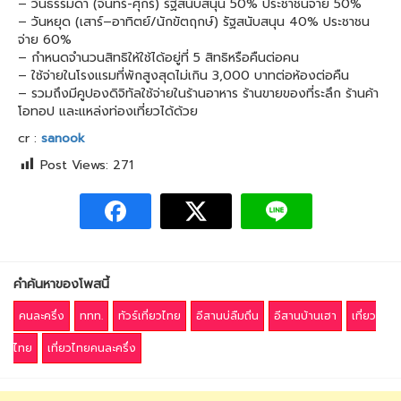
– วันธรรมดา (จันทร์-ศุกร์) รัฐสนับสนุน 50% ประชาชนจ่าย 50%
– วันหยุด (เสาร์–อาทิตย์/นักขัตฤกษ์) รัฐสนับสนุน 40% ประชาชน
จ่าย 60%
– กำหนดจำนวนสิทธิให้ใช้ได้อยู่ที่ 5 สิทธิหรือคืนต่อคน
– ใช้จ่ายในโรงแรมที่พักสูงสุดไม่เกิน 3,000 บาทต่อห้องต่อคืน
– รวมถึงมีคูปองดิจิทัลใช้จ่ายในร้านอาหาร ร้านขายของที่ระลึก ร้านค้า
โอทอป และแหล่งท่องเที่ยวได้ด้วย
cr :
sanook
Post Views:
271
คำค้นหาของโพสนี้
คนละครึ่ง
ททท.
ทัวร์เที่ยวไทย
อีสานบ่ลืมถิ่น
อีสานบ้านเฮา
เที่ยว
ไทย
เที่ยวไทยคนละครึ่ง