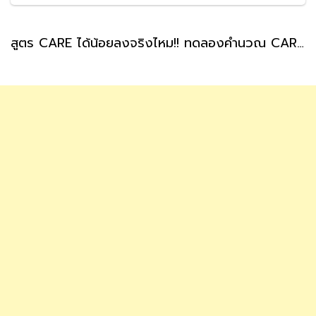
สูตร CARE ได้น้อยลงจริงไหม!! ทดลองคำนวณ CARE บำนาญสูตรใหม่ ทำได้ด้วยตัวเองได้ประมาณกี่บาท