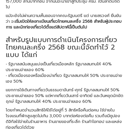
157,000 ล้านบาทก่อน จากนั้นจะนำเข้าสู่ที่ประชุม ครม. เป็นลำดับถัด
ไป
แม้จะยังไม่ผ่านความเห็นชอบจากคณะรัฐมนตรี แต่ นายสรวงศ์ ยืนยัน
ว่า จะ
เริ่มเปิดให้ลงทะเบียนเที่ยวไทยคนละครึ่ง 2568 สำหรับผู้ประกอบ
การ และนักท่องเที่ยวได้ตั้งแต่สัปดาห์นี้เป็นต้นไป
สำหรับรูปแบบการดำเนินโครงการเที่ยว
ไทยคนละครึ่ง 2568 ขณะนี้จัดทำไว้ 2
แบบ ได้แก่
• รัฐบาลสนับสนุนแบ่งเป็นเที่ยวเมืองหลัก รัฐบาลสมทบให้ 40%
ประชาชนจ่ายเอง 60%
• เที่ยวเมืองรองหรือเมืองน่าเที่ยว รัฐบาลสมทบให้ 50% ประชาชนจ่าย
เอง 50%
แยกการใช้เดินทางเที่ยววันธรรมดาจันทร์-ศุกร์ รัฐบาลสมทบให้ 50%
ประชาชนจ่ายเอง 50% แต่หากเที่ยววันเสาร์-อาทิตย์ และวันหยุดนักขัต
ฤกษ์ รัฐบาลสมทบให้ 40% ประชาชนจ่ายเอง 60%
โดยกำหนดจำนวนสิทธิให้ใช้ได้อยู่ที่ 5 สิทธิหรือคืนต่อคน ใช้จ่ายใน
โรงแรมที่พักสูงสุดไม่เกิน 3,000 บาทต่อห้องต่อคืน รวมถึงมีคูปอง
ดิจิทัลใช้จ่ายในร้านอาหาร ร้านขายของที่ระลึก ร้านค้าโอทอป และแหล่ง
ท่องเที่ยวได้ด้วย