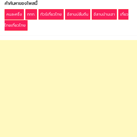
คำค้นหาของโพสนี้
คนละครึ่ง
ททท.
ทัวร์เที่ยวไทย
อีสานบ่ลืมถิ่น
อีสานบ้านเฮา
เที่ยว
ไทยเที่ยวไทย