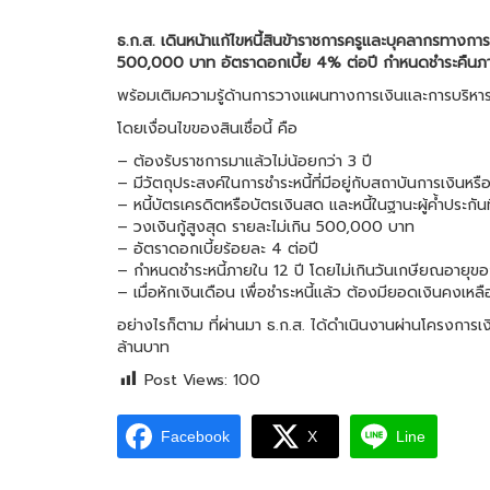
ธ.ก.ส. เดินหน้าแก้ไขหนี้สินข้าราชการครูและบุคลากรทางกา
500,000 บาท อัตราดอกเบี้ย 4% ต่อปี กำหนดชำระคืนภา
พร้อมเติมความรู้ด้านการวางแผนทางการเงินและการบริหารจัดก
โดยเงื่อนไขของสินเชื่อนี้ คือ
– ต้องรับราชการมาแล้วไม่น้อยกว่า 3 ปี
– มีวัตถุประสงค์ในการชำระหนี้ที่มีอยู่กับสถาบันการเงินหรือ
– หนี้บัตรเครดิตหรือบัตรเงินสด และหนี้ในฐานะผู้ค้ำประกันท
– วงเงินกู้สูงสุด รายละไม่เกิน 500,000 บาท
– อัตราดอกเบี้ยร้อยละ 4 ต่อปี
– กำหนดชำระหนี้ภายใน 12 ปี โดยไม่เกินวันเกษียณอายุของผู้
– เมื่อหักเงินเดือน เพื่อชำระหนี้แล้ว ต้องมียอดเงินคงเห
อย่างไรก็ตาม ที่ผ่านมา ธ.ก.ส. ได้ดำเนินงานผ่านโครงการ
ล้านบาท
Post Views:
100
Facebook
X
Line