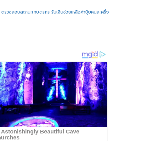
ง!! ตรวจสอบสถานะเกษตรกร รับเงินช่วยเหลือค่าปุ๋ยคนละครึ่ง